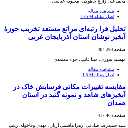
محمدعلی زارع چاهوکی، محبوبه عباسی
مشاهده مقاله
اصل مقاله
1.35 M
تحلیل فرا رتبه‌ای مراتع مستعد تخریب حوزۀ
آبخیز نوشان استان آذربایجان غربی
صفحه
393-404
مهشید سوری، مینا غایب، جواد معتمدی
مشاهده مقاله
اصل مقاله
1.5 M
مقایسه تغییرات مکانی فرسایش خاک در
آبخیز‌های شاهد و نمونه گنبد در استان
همدان
صفحه
405-417
سید حمیدرضا صادقی، زهرا هاشمی آریان، مهدی وفاخواه، زینب