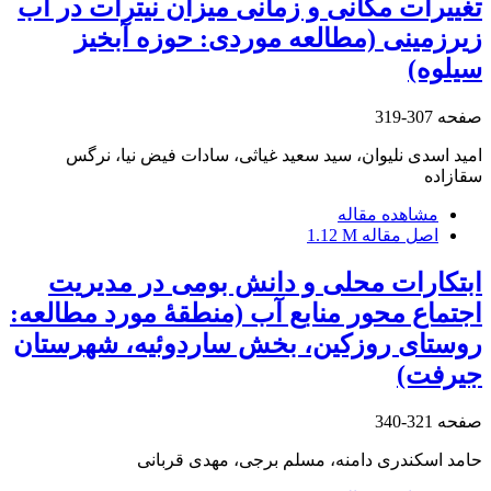
تغییرات مکانی و زمانی میزان نیترات در آب
زیرزمینی (مطالعه موردی: حوزه آبخیز
سیلوه)
صفحه
307-319
امید اسدی نلیوان، سید سعید غیاثی، سادات فیض نیا، نرگس
سقازاده
مشاهده مقاله
اصل مقاله
1.12 M
ابتکارات محلی و دانش بومی در مدیریت
اجتماع محور منابع آب (منطقۀ مورد مطالعه:
روستای روزکین، بخش ساردوئیه، شهرستان
جیرفت)
صفحه
321-340
حامد اسکندری دامنه، مسلم برجی، مهدی قربانی