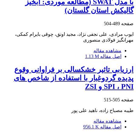
با مدل SWAT (مطالعه موردی: آبخیز
گالیکش استان گلستان)
صفحه
489-504
ایوب مرادی، علی نجفی نژاد، مجید اونق، چوقی بایرام کمکی،
مهرانگیز فولادی منصوری
مشاهده مقاله
اصل مقاله
1.13 M
ارزیابی تاثیر خشکسالی بر فراوانی وقوع
پدیده گردوغبار با استفاده از شاخص های
SPI ، PNI و ZSI
صفحه
505-515
طیبه مصباح زاده، ناهید علی پور
مشاهده مقاله
اصل مقاله
956.1 K