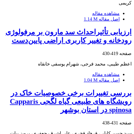
کریمی
مشاهده مقاله
اصل مقاله
1.14 M
ارزیابی تأثیراحداث سد مارون بر مرفولوژی
رودخانه و تغییر کاربری اراضی پایین‌دست
صفحه
419-430
اعظم طیبی، محمد فرجی، شهرام یوسفی خانقاه
مشاهده مقاله
اصل مقاله
1.04 M
بررسی تغییرات برخی خصوصیات خاک در
رویشگاه های طبیعی گیاه لگجی Capparis
spinosa در استان بوشهر
صفحه
431-438
سید حسن کابلی، فرهاد فخری، علی اشرف جعفری، پرویز بیات