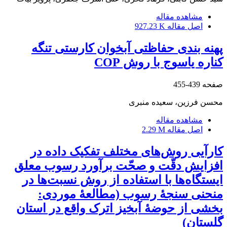
مشاهده مقاله
اصل مقاله
927.23 K
پهنه بندی حفاظتی آبخوان کارستی تنگه
کناره یاسوج با روش COP
صفحه
439-455
محسن فرزین، سعیده منبری
مشاهده مقاله
اصل مقاله
2.29 M
کارآیی روش‌های مختلف تفکیک داده در
افزایش دقّت و صحّت برآورد رسوب معلق
ایستگاه‌ها با استفاده از روش نسبت‌ها در
منحنی سنجۀ رسوب (مطالعۀ موردی:
بخشی از حوضۀ آبخیز اترک واقع در استان
گلستان)