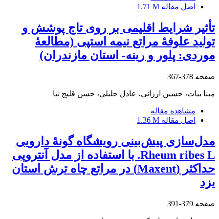
اصل مقاله
1.71 M
تأثیر شرایط اقلیمی بر روی تاج پوشش و
تولید علوفۀ مراتع نیمه استپی (مطالعۀ
موردی: پلور و رینه- استان مازندران)
صفحه
378-367
مینا بیات، حسین ارزانی، عادل جلیلی، حسن قلیچ نیا
مشاهده مقاله
اصل مقاله
1.36 M
مدل‌سازی پیش‌بینی رویشگاه گونۀ دارویی
Rheum ribes L. با استفاده از مدل آنتروپی
حداکثر (Maxent) در مراتع چاه ترش استان
یزد
صفحه
379-391