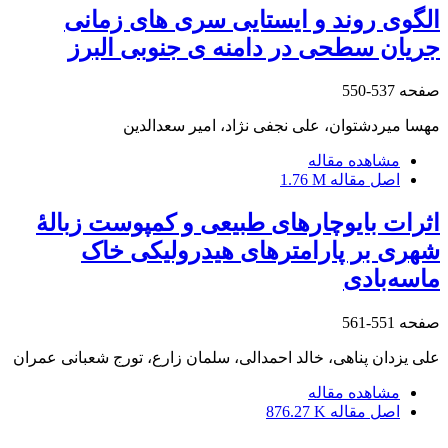
الگوی روند و ایستایی سری های زمانی
جریان سطحی در دامنه ی جنوبی البرز
صفحه
537-550
مهسا میردشتوان، علی نجفی نژاد، امیر سعدالدین
مشاهده مقاله
اصل مقاله
1.76 M
اثرات بایوچارهای طبیعی و کمپوست زبالۀ
شهری بر پارامترهای هیدرولیکی خاک
ماسه‌بادی
صفحه
551-561
علی یزدان پناهی، خالد احمدالی، سلمان زارع، تورج شعبانی عمران
مشاهده مقاله
اصل مقاله
876.27 K