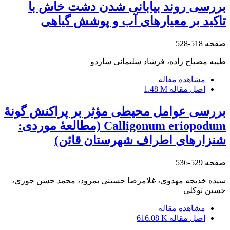
بررسی روند بیابانی شدن دشت خاش با
تاکید بر معیارهای آب و پوشش گیاهی
صفحه
518-528
طیبه مصباح زاده، فرشاد سلیمانی ساردو
مشاهده مقاله
اصل مقاله
1.48 M
بررسی عوامل محیطی مؤثر بر پراکنش گونۀ
Calligonum eriopodum (مطالعۀ موردی:
شنزارهای اطراف شهرستان قائن)
صفحه
529-536
سیده خدیجه مهدوی، غلامرضا حسینی بمرود، محمد حسن جوری،
حسین توکلی
مشاهده مقاله
اصل مقاله
616.08 K