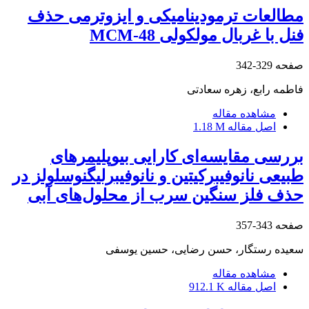
مطالعات ترمودینامیکی و ایزوترمی حذف
فنل با غربال مولکولی MCM-48
صفحه
329-342
فاطمه رابع، زهره سعادتی
مشاهده مقاله
اصل مقاله
1.18 M
بررسی مقایسه‌ای کارایی بیوپلیمرهای
طبیعی نانوفیبرکیتین و نانوفیبرلیگنوسلولز در
حذف فلز سنگین سرب از محلول‌های آبی
صفحه
343-357
سعیده رستگار، حسن رضایی، حسین یوسفی
مشاهده مقاله
اصل مقاله
912.1 K