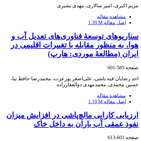
مریم اکبری، امیر سالاری، مهدی بشیری
مشاهده مقاله
اصل مقاله
1.39 M
سناریوهای توسعۀ فناوری‌های تعدیل آب و
هوا، به منظور مقابله با تغییرات اقلیمی در
ایران‌ ‌(مطالعۀ موردی: هارپ)
صفحه
585-601
احد رضایان قیه باشی، علی‌اصغر پورعزت، محمدرضا حافظ‏ نیا،
حسین محمدی، محمدمهدی ذوالفقارزاده‌
مشاهده مقاله
اصل مقاله
1.19 M
ارزیابی کارایی مالچ‌پاشی در افزایش میزان
نفوذ عمقی آب باران به داخل خاک
صفحه
603-613