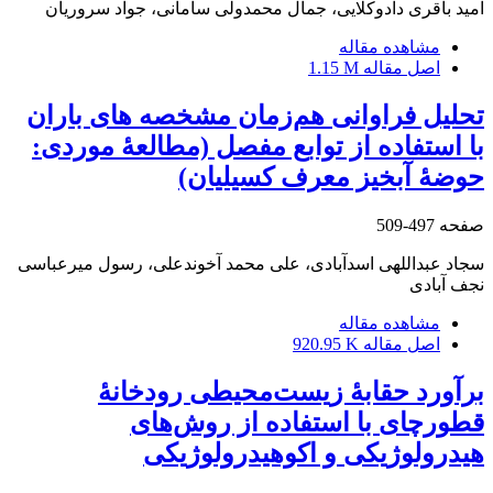
امید باقری دادوکلایی، جمال محمدولی سامانی، جواد سروریان
مشاهده مقاله
اصل مقاله
1.15 M
تحلیل فراوانی هم‌زمان مشخصه‏ های باران
با استفاده از توابع مفصل (مطالعۀ موردی:
حوضۀ آبخیز معرف کسیلیان)
صفحه
497-509
سجاد عبداللهی اسدآبادی، علی محمد آخوندعلی، رسول میرعباسی
نجف آبادی
مشاهده مقاله
اصل مقاله
920.95 K
برآورد حقابۀ زیست‌محیطی رودخانۀ
قطورچای با استفاده از روش‌های
هیدرولوژیکی و اکوهیدرولوژیکی