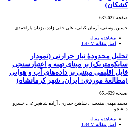
کشکان)
صفحه
627-637
حسین یوسفی، آرمان کیانی، علی حقی زاده، یزدان یاراحمدی
مشاهده مقاله
اصل مقاله
1.47 M
تحلیل محدودۀ نیاز حرارتی (نمودار
سایکومتریک) بر مبنای تهیه و اعتبارسنجی
فایل اقلیمی مبتنی بر داده‌های آب و هوایی
(مطالعۀ موردی: ایران، شهر کرمانشاه)
صفحه
639-651
محمد مهدی مقدسی، شاهین حیدری، آزاده شاهچراغی، خسرو
دانشجو
مشاهده مقاله
اصل مقاله
1.34 M