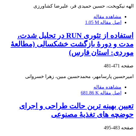
الهه نیکوبخت، حسین حمیدی فر، علیرضا کشاورزی
مشاهده مقاله
اصل مقاله
1.05 M
استفاده از تئوری RUN در تحلیل شدت،
مدت و دورۀ بازگشت خشکسالی (مطالعۀ
موردی: استان فارس)
صفحه
471-481
امیرحسین پارسامهر، محمدحسین مبین، زهرا خسروانی
مشاهده مقاله
اصل مقاله
681.86 K
تعیین بهینه‏ ترین حالت طراحی و اجرای
حوضچه‏ های تغذیۀ مصنوعی
صفحه
483-495