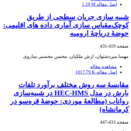
اصل مقاله
1.19 M
شبیه‏ سازی جریان سطحی از طریق
کوچک‌مقیاس‏ سازی آماری داده ‏های اقلیمی:
حوضۀ دریاچۀ‏ ارومیه
صفحه
419-431
مهسا میردشتوان، ارش ملکیان، محسن محسنی ساروی
مشاهده مقاله
اصل مقاله
1017.79 K
مقایسۀ سه روش مختلف برآورد تلفات
بارش در مدل HEC-HMS در شبیه‌سازی
رواناب‌ (مطالعۀ موردی: حوضۀ قره‌سو در
کرمانشاه)
صفحه
433-447