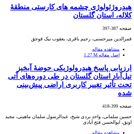
هیدروژئولوژی چشمه ‏های کارستی منطقۀ
کلاله، استان گلستان
صفحه
387-397
قمرالدین میرحسنی، رحیم باقری، یعقوب نیک قوجق
مشاهده مقاله
اصل مقاله
1.27 M
ارزیابی پاسخ هیدرولوژیکی حوضۀ آبخیز
تیل‌آباد استان گلستان در طی دوره‌های آتی
تحت تأثیر تغییر کاربری اراضی پیش‌بینی
شده
صفحه
399-418
حسین سلمانی، واحد بردی شیخ، عبدالرسول سلمان ماهینی، مجید
اونق، ابوالحسن فتح آبادی
مشاهده مقاله