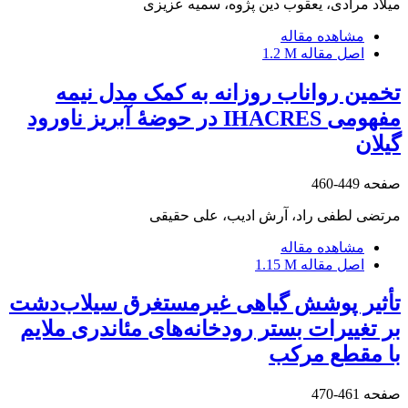
میلاد مرادی، یعقوب دین پژوه، سمیه عزیزی
مشاهده مقاله
اصل مقاله
1.2 M
تخمین رواناب روزانه به کمک مدل نیمه
مفهومی IHACRES در حوضۀ آبریز ناورود
گیلان
صفحه
449-460
مرتضی لطفی راد، آرش ادیب، علی حقیقی
مشاهده مقاله
اصل مقاله
1.15 M
تأثیر پوشش گیاهی غیرمستغرق سیلاب‌دشت
بر تغییرات بستر رودخانه‌های مئاندری ملایم
با مقطع مرکب
صفحه
461-470