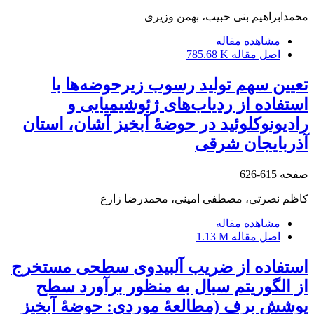
محمدابراهیم بنی حبیب، بهمن وزیری
مشاهده مقاله
اصل مقاله
785.68 K
تعیین سهم تولید رسوب زیرحوضه‌ها با
استفاده از ردیاب‌های ژئوشیمیایی و
رادیونوکلوئید در حوضۀ آبخیز آشان، استان
آذربایجان شرقی
صفحه
615-626
کاظم نصرتی، مصطفی امینی، محمدرضا زارع
مشاهده مقاله
اصل مقاله
1.13 M
استفاده از ضریب آلبیدوی سطحی مستخرج
از الگوریتم سبال به منظور برآورد سطح
پوشش برف (مطالعۀ موردی: حوضۀ آبخیز