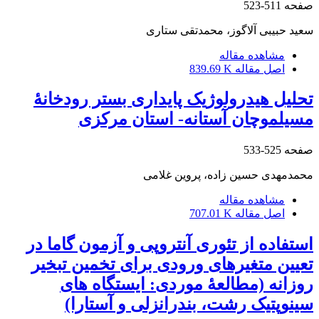
صفحه
511-523
سعید حبیبی آلاگوز، محمدتقی ستاری
مشاهده مقاله
اصل مقاله
839.69 K
تحلیل هیدرولوژیک پایداری بستر رودخانۀ
مسیل‏موچان آستانه- استان مرکزی
صفحه
525-533
محمدمهدی حسین زاده، پروین غلامی
مشاهده مقاله
اصل مقاله
707.01 K
استفاده از تئوری آنتروپی و آزمون گاما در
تعیین متغیر‌های ورودی برای تخمین تبخیر
روزانه (مطالعۀ موردی: ایستگاه ‏های
سینوپتیک رشت، بندرانزلی و آستارا)