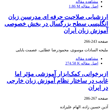
مشاهده مقاله
اصل مقاله
1.86 M
ارزشیابی صلاحیت حرفه ای مدرسین زبان
انگلیسی سطح بزرگسال در بخش خصوصی
آموزش زبان ایران
صفحه
243-266
ملیحه السادات موسوی، محمودرضا عطایی، عصمت بابایی
مشاهده مقاله
اصل مقاله
274.58 K
ازبرخوانی، کمک‌ابزار آموزشی مؤثر اما
غایب در ساختار نظام آموزش زبان خارجی
در ایران
صفحه
267-286
آذین حسین زاده، الهام علیزاده