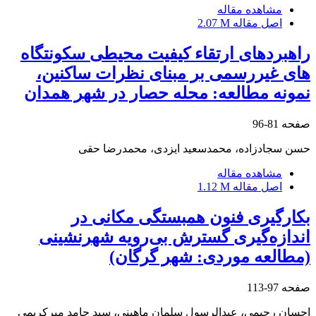
مشاهده مقاله
اصل مقاله
2.07 M
راهبردهای ارتقاء کیفیت محیطی سکونتگاه
های غیررسمی بر مبنای نظرات ساکنین،
نمونه مطالعه: محله حصار در شهر همدان
صفحه
81-96
حسن سجادزاده، محمدسعید ایزدی، محمدرضا حقی
مشاهده مقاله
اصل مقاله
1.12 M
بکارگیری فنون همبستگی مکانی در
اندازه‌گیری گسترش بی‌رویه شهرنشینی
(مطالعه موردی: شهر گرگان)
صفحه
97-113
احسان رحیمی، عبدالرسول سلمان ماهینی، سید حامد میرکریمی