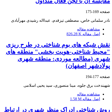
مقایسه آن با لجن فعال متداول
صفحه
169-175
نادر سلمانی خاص، مصطفی تیزقدم، عبدااله رشیدی مهرآبادی
مشاهده مقاله
اصل مقاله
826.28 K
نقش شبکه های بوم شناختی در طرح ریزی
"محیط شناختی-هویت بخشی" منطقه های
شهری (مطالعه موردی: منطقه شهری
پولادشهر اصفهان)
صفحه
177-194
شهیندخت برق جلوه، مینا منصوری، سید یحیی اسلامی
مشاهده مقاله
اصل مقاله
1.58 M
روش شناختی ادراک منظر شهری در ارتباط