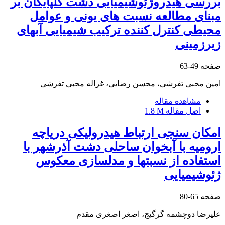
بررسی هیدروژئوشیمیایی دشت گلپایگان بر
مبنای مطالعه نسبت های یونی و عوامل
محیطی کنترل کننده ترکیب شیمیایی آبهای
زیرزمینی
صفحه
49-63
امین محبی تفرشی، محسن رضایی، غزاله محبی تفرشی
مشاهده مقاله
اصل مقاله
1.8 M
امکان سنجی ارتباط هیدرولیکی دریاچه
ارومیه با آبخوان ساحلی دشت آذرشهر با
استفاده از نسبتها و مدلسازی معکوس
ژئوشیمیایی
صفحه
65-80
علیرضا دوچشمه گرگیج، اصغر اصغری مقدم