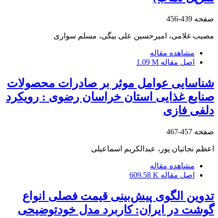
صفحه
439-456
مصیب غلامی، امیرحسین علی بیگی، مسلم سواری
مشاهده مقاله
اصل مقاله
1.09 M
شناسایی عوامل موثر بر صادرات محصولات
صنایع غذایی استان خراسان رضوی : رویکرد
دلفی فازی
صفحه
457-467
اعظم نجاتیان پور، عبدالکریم اسماعیلی
مشاهده مقاله
اصل مقاله
609.58 K
تدوین الگوی پیش‌بینی قیمت فصلی انواع
گوشت در ایران: کاربرد مدل خودتوضیحی