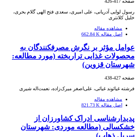
صفحه
417-426
رسول لوایی آدریانی، علی امیری، سعدی فتح الهی گلام بحری،
خلیل کلانتری
مشاهده مقاله
اصل مقاله
662.84 K
عوامل مؤثر بر نگرش مصرف‏‏کنندگان به
محصولات غذایی تراریخته (مورد مطالعه:
شهرستان قزوین)
صفحه
427-438
فرشته غیاثوند غیاثی، علی‌اصغر میرک‌زاده، نعمت‌اله شیری
مشاهده مقاله
اصل مقاله
821.73 K
پدیدارشناسی ادراک کشاورزان از
خشکسالی (مطالعه موردی: شهرستان
سرپل ذهاب)