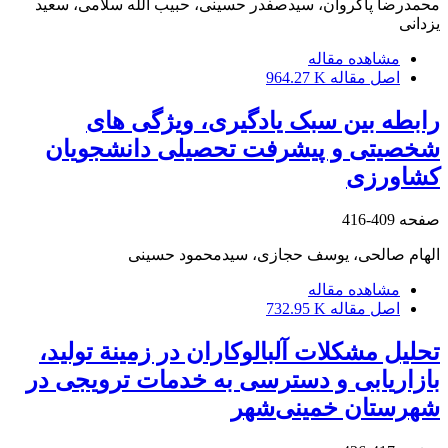
محمدرضا پاکروان، سیدصفدر حسینی، حبیب الله سلامی، سعید
یزدانی
مشاهده مقاله
اصل مقاله
964.27 K
رابطه بین سبک یادگیری، ویژگی های
شخصیتی و پیشرفت تحصیلی دانشجویان
کشاورزی
صفحه
409-416
الهام صالحی، یوسف حجازی، سیدمحمود حسینی
مشاهده مقاله
اصل مقاله
732.95 K
تحلیل مشکلات آلبالوکاران در زمینة تولید،
بازاریابی و دسترسی به خدمات ترویجی در
شهرستان خمینی‌شهر