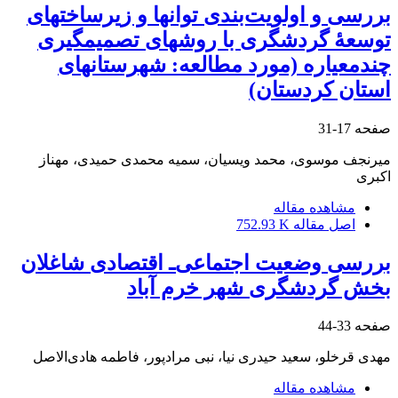
بررسی و اولویت‌بندی توان‏ها و زیرساخت‏های
توسعۀ گردشگری با روش‏های تصمیم‏گیری
چند‏معیاره (مورد مطالعه: شهرستان‏های
استان کردستان)
صفحه
17-31
میر‌نجف موسوی، محمد ویسیان، سمیه محمدی‏ حمیدی، مهناز
اکبری
مشاهده مقاله
اصل مقاله
752.93 K
بررسی وضعیت اجتماعی‌ـ اقتصادی شاغلان
بخش گردشگری شهر خرم‏ آباد
صفحه
33-44
مهدی قرخلو‌، سعید حیدری نیا، نبی مرادپور، فاطمه هادی‌الاصل
مشاهده مقاله