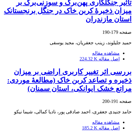
تأثیر جنگل‏کاری پهن‌برگ و سوزنی‌برگ بر
میزان ذخیرۀ کربن خاک در جنگل برنجستانک
استان مازندران
صفحه
179-190
حمید جلیلوند، زینب جعفریان، مجید یوسفی
مشاهده مقاله
اصل مقاله
224.32 K
بررسی اثر تغییر کاربری اراضی بر میزان
ذخیره و تصاعد کربن خاک (مطالعۀ موردی:
مراتع خشک ایوانکی، استان سمنان)
صفحه
191-200
حامد جنیدی جعفری، احمد صادقی پور، نادیا کمالی، شیما نیکو
مشاهده مقاله
اصل مقاله
185.2 K