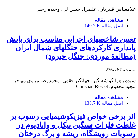
غلامعباس قنبریان، علیمراد حسن لی، وحیده رجبی
مشاهده مقاله
اصل مقاله
149.3 K
تعیین شاخص‏های اجرایی مناسب برای پایش
پایداری کارکردهای جنگل‏های شمال ایران
‌(مطالعۀ موردی: جنگل خیرود)
صفحه
267-276
سیده زهرا گو شه گیر، جهانگیر فقهی، محمدرضا مروی مهاجر،
مجید مخدوم، Christian Rosset
مشاهده مقاله
اصل مقاله
138.7 K
اثر برخی خواص فیزیکوشیمیایی رسوب بر
غلظت فلزات سنگین نیکل و وانادیوم در
رسوبات رویشگاه، ریشه و برگ درختان