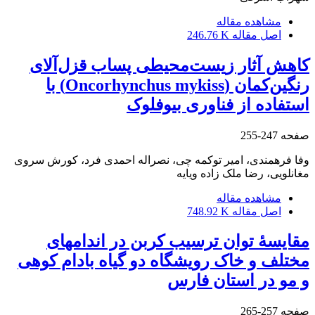
مشاهده مقاله
اصل مقاله
246.76 K
کاهش آثار زیست‌محیطی پساب قزل‌آلای
رنگین‌کمان (Oncorhynchus mykiss) با
استفاده از فناوری بیوفلوک
صفحه
247-255
وفا فرهمندی، امیر توکمه چی، نصراله احمدی فرد، کورش سروی
مغانلویی، رضا ملک زاده ویایه
مشاهده مقاله
اصل مقاله
748.92 K
مقایسۀ توان ترسیب کربن در اندام‏های
مختلف و خاک رویشگاه دو گیاه بادام کوهی
و مو در استان فارس
صفحه
257-265