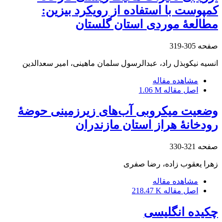
کمپوست با استفاده از رویکرد بیزین:
مطالعۀ موردی استان گلستان
صفحه
305-319
انسیه نیکوبذل راد، عبدالرسول سلمان ماهینی، امیر سعدالدین
مشاهده مقاله
اصل مقاله
1.06 M
وضعیت میکروبی آب‏‌های زیر‌زمینی حوضۀ
رودخانۀ هراز استان مازندران
صفحه
321-330
زهرا یعقوب زاده، رضا صفری
مشاهده مقاله
اصل مقاله
218.47 K
چکیده انگلیسی