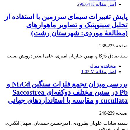
اصل مقاله
296.64 K
پایش تغییرات سیمای ‏سرزمین با استفاده از
تحلیل سینوپتیک و تصاویر ‏ماهواره‏ای
(مطالعۀ موردی: شهرستان رشت)
صفحه
225-238
سید صادق دژکام، بهمن جباریان امیری، علی اصغر درویش صفت
مشاهده مقاله
اصل مقاله
1.02 M
بررسی میزان تجمع فلزات سنگین Ni،Cd و
Pb در سنین مختلف دوکفه‌ای Saccostrea
cucullata و مقایسه با استاندارد‌های جهانی
صفحه
239-246
سمیه سادات علویان پطرودی، امیرحسین حمیدیان، سهیل ایگدری،
سهراب اشرفی