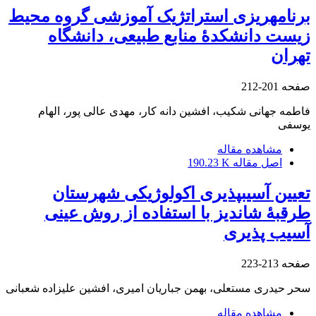
برنامه‏ریزی استراتژیک آموزشی گروه محیط
زیست دانشکدۀ منابع طبیعی،‌ دانشگاه
تهران
صفحه
201-212
فاطمه جهانی شکیب، افشین دانه کار، مهدی عالی پور، الهام
یوسفی
مشاهده مقاله
اصل مقاله
190.23 K
تعیین آسیب‏پذیری اکولوژیکی شهرستان
طرقبۀ شاندیز با استفاده از روش عینی
آسیب‏ پذیری
صفحه
213-223
سحر حیدری مستعلی، بهمن جباریان امیری، افشین علیزاده شعبانی
مشاهده مقاله