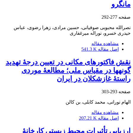
مانگرو
صفحه
277-292
نصرالله محبوبی صوفیانی، حسین مرادی، زهرا رضوی، عباس
حیدری خسرو، نوراله میرغفاری
مشاهده مقاله
اصل مقاله
541.3 K
نقش فاکتورهای مکانی در تعیین درجۀ تهدید
گونه‏ها در مقیاس ملی؛ مطالعۀ موردی
راستۀ غازشکلان در ایران
صفحه
293-303
الهام نورانی، محمد کابلی، بن کالن
مشاهده مقاله
اصل مقاله
207.21 K
ارزیابی تأثیرات محیط زیستی کارخانۀ