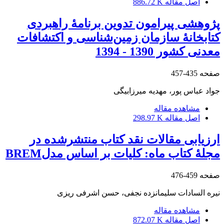
اصل مقاله
886.72 K
پژوهشی پیرامون تدوین برنامۀ راهبردی
کتابخانۀ سازمان زمین‌شناسی و اکتشافات
معدنی کشور 1390 - 1394
صفحه
435-457
جواد عباس پور، مهدیه میرزابیگی
مشاهده مقاله
اصل مقاله
298.97 K
ارزیابی مقالات نقد کتاب منتشرشده در
مجلۀ کتاب ماه: کلیات بر اساس مدلBREM
صفحه
459-476
نیره السادات سلیمانزده نجفی، حسن اشرفی ریزی
مشاهده مقاله
اصل مقاله
872.07 K