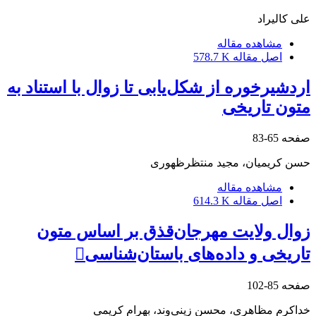
علی کالیراد
مشاهده مقاله
اصل مقاله
578.7 K
اردشیرخوره از شکل‌یابی تا زوال با استناد به
متون تاریخی
صفحه
65-83
حسن کریمیان، مجید منتظرظهوری
مشاهده مقاله
اصل مقاله
614.3 K
زوال ولایت مهرجان‌قذق بر اساس متون
تاریخی و داده‌های باستان‌شناسی
صفحه
85-102
خداکرم مظاهری، محسن زینی‌وند، بهرام کریمی