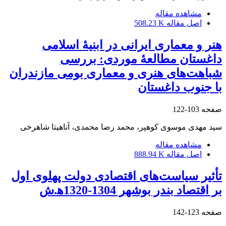
مشاهده مقاله
اصل مقاله
508.23 K
هنر و معماری ایرانی در ابنیۀ اسلامی
داغستان مطالعۀ موردی: بررسی
شباهت‌های هنری و معماری بومی مازندران
با جنوب داغستان
صفحه
103-122
سید مهدی موسوی کوهپر، محمد رضا محمدی، آناهیتا شاهرخی
مشاهده مقاله
اصل مقاله
888.94 K
تأثیر سیاست‌های اقتصادی دولت پهلوی اول
بر اقتصاد بندر بوشهر 1304-1320ﻫ.ش
صفحه
123-142