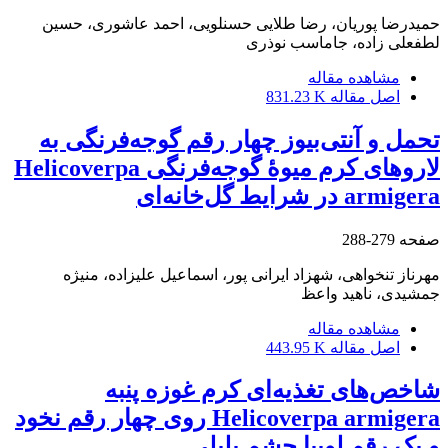
حمیدرضا پوریان، رضا طلایی حسنلویی، احمد عاشوری، حسین
لطفعلی زاده، جاماسب نوذری
مشاهده مقاله
اصل مقاله
831.23 K
تحمل و آنتی‌بیوز چهار رقم گوجه‌فرنگی به
لاروهای کرم میوۀ گوجه‌فرنگی Helicoverpa
armigera در شرایط گل‌خانه‌ای
صفحه
279-288
مهرناز تنخواهی، شهزاد ایرانی پور، اسماعیل علیزاده، منیژه
جمشیدی، ناهید واعظ
مشاهده مقاله
اصل مقاله
443.95 K
شاخص‌های تغذیه‌ای کرم غوزه پنبه
Helicoverpa armigera روی چهار رقم نخود
و یک رقم لوبیا چشم بلبلی