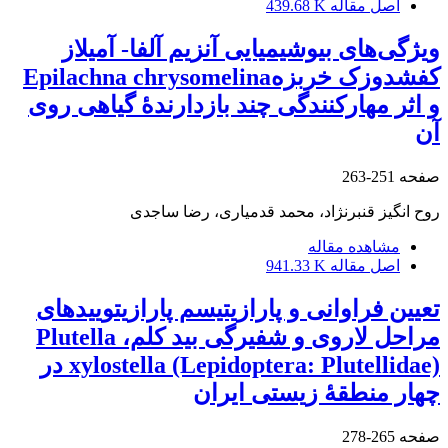
اصل مقاله
439.68 K
ویژگی‌های بیوشیمیایی آنزیم آلفا- آمیلاز
کفشدوزک خربزهEpilachna chrysomelina
و اثر مهارکنندگی چند بازدارندۀ گیاهی روی
آن
صفحه
251-263
روح انگیز قنبرنژاد، محمد قدمیاری، رضا ساجدی
مشاهده مقاله
اصل مقاله
941.33 K
تعیین فراوانی و پارازیتیسم پارازیتوییدهای
مراحل لاروی و شفیرگی بید کلم، Plutella
xylostella (Lepidoptera: Plutellidae) در
چهار منطقۀ زیستی ایران
صفحه
265-278