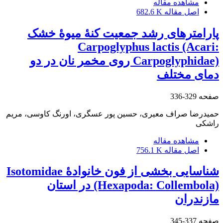
مشاهده مقاله
اصل مقاله
682.6 K
پارامترهای رشد جمعیت کنۀ میوۀ خشک
Carpoglyphus lactis (Acari:
Carpoglyphidae) روی مخمر نان در دو
دمای مختلف
صفحه
329-336
حمیدرضا صراف معیری، حسین پور عسگری، اورنگ کاوسی، مریم
راشکی
مشاهده مقاله
اصل مقاله
756.1 K
شناسایی بخشی از فون خانوادۀ Isotomidae
(Hexapoda: Collembola) در استان
مازندران
صفحه
337-345