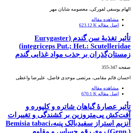
الهام یوسفی لفورکی، معصومه شایان مهر
مشاهده مقاله
اصل مقاله
623.12 K
تأثیر تغذیۀ سن گندم (Eurygaster
integriceps Put.; Het.: Scutelleridae)
زمستان‌گذران بر جذب مواد غذایی گندم
صفحه
347-355
احسان قائم مقامی، مرتضی موحدی فاضل، علیرضا واعظی
مشاهده مقاله
اصل مقاله
670.1 K
تأثیر عصارۀ گیاهان شاتره و کلپوره و
آفت‌کش پی‌متروزین بر کشندگی و تغییرات
آنزیم استراز سفیدبالک پنبه،Bemisia tabaci
(Genn.) روی رقم حساس و مقاوم