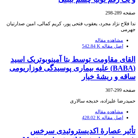
صفحه
289-298
ندا فلاح نژاد مجرد، یعقوب فتحی پور، کریم کمالی، امین صدارتیان
جهرمی
مشاهده مقاله
اصل مقاله
542.84 K
القای مقاومت توسط بتا آمینوبوتریک اسید
(BABA) علیه بیماری پوسیدگی فوزاریومی
ساقه و ریشۀ خیار
صفحه
299-307
حمیدرضا علیزاده، خدیجه سالاری
مشاهده مقاله
اصل مقاله
428.02 K
تأثیر عصارۀ اکدیستروئیدی سرخس