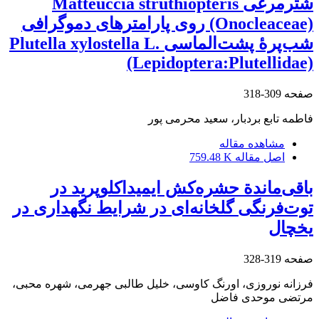
شترمرغی Matteuccia struthiopteris
(Onocleaceae) روی پارامتر‌های دموگرافی
شب‌پرۀ پشت‌الماسی Plutella xylostella L.
(Lepidoptera:Plutellidae)
صفحه
309-318
فاطمه تابع بردبار، سعید محرمی پور
مشاهده مقاله
اصل مقاله
759.48 K
باقی‌ماندة حشره‌کش ایمیداکلوپرید در
توت‌فرنگی گلخانه‌ای در شرایط نگهداری در
یخچال
صفحه
319-328
فرزانه نوروزی، اورنگ کاوسی، خلیل طالبی جهرمی، شهره محبی،
مرتضی موحدی فاضل