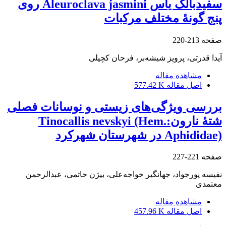
سفیدبالک یاس Aleuroclava jasmini روی
پنج گونۀ مختلف مرکبات
صفحه
213-220
آیدا قدرتی، پرویز شیشه‌بر، فرحان کچیلی
مشاهده مقاله
اصل مقاله
577.42 K
بررسی ویژگی‌های زیستی و نوسانات فصلی
شتۀ نارونTinocallis nevskyi (Hem.:
Aphididae) در شهرستان شهرکرد
صفحه
221-227
نفیسه پورجواد، جهانگیر خواجه‌علی، بیژن حاتمی، عبدالرحمن
معتمدی
مشاهده مقاله
اصل مقاله
457.96 K