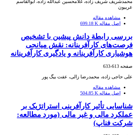
محمدشریف شریف زاده، غلامحسین عبدالله زاده، ابوالقاسم
عربیون
مشاهده مقاله
اصل مقاله
699.18 K
بررسی رابطة دانش پیشین با تشخیص
فرصت‌های کارآفرینانه: نقش میانجی
هوشیاری کارآفرینانه و یادگیری کارآفرینانه
صفحه
613-633
علی حاجی زاده، محمدرضا زالی، عفت بیگ پور
مشاهده مقاله
اصل مقاله
504.85 K
شناسایی تأثیر کارآفرینی استراتژیک بر
عملکرد مالی و غیر مالی (مورد مطالعه:
شرکت فناپ)