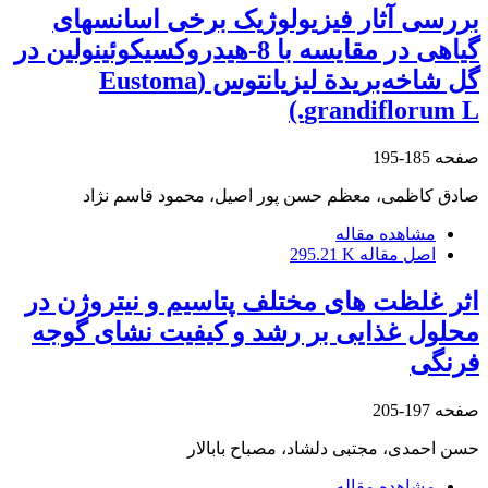
بررسی آثار فیزیولوژیک برخی اسانس‏های
گیاهی در مقایسه با 8-‌هیدروکسی‏کوئینولین در
گل شاخه‌بریدة لیزیانتوس (Eustoma
grandiflorum L.)
صفحه
185-195
صادق کاظمی، معظم حسن پور اصیل، محمود قاسم نژاد
مشاهده مقاله
اصل مقاله
295.21 K
اثر غلظت‏ های مختلف پتاسیم و نیتروژن در
محلول غذایی بر رشد و کیفیت نشای گوجه‏
فرنگی
صفحه
197-205
حسن احمدی، مجتبی دلشاد، مصباح بابالار
مشاهده مقاله