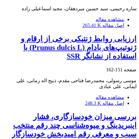
ساره رحیمی، سید حسین میردهقان، مجید اسماعیلی زاده
مشاهده مقاله
اصل مقاله
265.41 K
‌‌ارزیابی روابط ژنتیکی برخی از ارقام و
ژنوتیپ‌های بادام (Prunus dulcis L) با
استفاده از نشانگر SSR
صفحه
151-162
موسی رسولی، محمدرضا فتاحی مقدم، ذبیح اله زمانی، علی
ایمانی، علی عبادی
مشاهده مقاله
اصل مقاله
248.3 K
بررسی میزان خودسازگاری، فشار
اینبریدینگ و میوه‌شناسی چند رقم منتخب
سیب و معرفی رقم امیدبخش خودسازگار