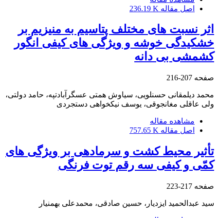
اصل مقاله
236.19 K
اثر نسبت‏ های مختلف پتاسیم به منیزیم بر
خشکیدگی خوشه و ویژگی‏ های کیفی انگور
کشمشی بی‏ دانه
صفحه
207-216
محمد دیلمقانی حسنلویی، سیاوش همتی عسگرآبادتپه، حامد دولتی،
ولی عاقلی مغانجوقی، یوسف نیکخواهی دستجردی
مشاهده مقاله
اصل مقاله
757.65 K
تأثیر محیط کشت و سرما‏دهی بر ویژگی‏ های
کمّی و کیفی سه رقم توت‏ فرنگی
صفحه
217-223
سید عبدالحمید ایزدیار، حسین صادقی، محمدعلی بهمنیار