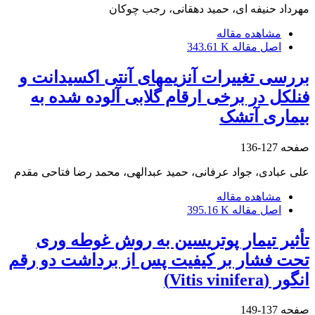
مهرداد حنیفه ای، حمید دهقانی، رجب چوکان
مشاهده مقاله
اصل مقاله
343.61 K
بررسی تغییرات آنزیم‏های آنتی‏ اکسیدانت و
فنل‏کل در برخی ارقام گلابی آلوده ‏شده به
بیماری آتشک
صفحه
127-136
علی عبادی، جواد عرفانی، حمید عبدالهی، محمد رضا فتاحی مقدم
مشاهده مقاله
اصل مقاله
395.16 K
تأثیر تیمار پوتریسین به روش غوطه‏ وری
تحت فشار بر کیفیت پس از برداشت دو رقم
انگور (Vitis vinifera)
صفحه
137-149