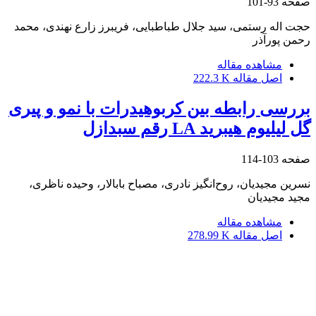
صفحه
93-101
حجت اله رستمی، سید جلال طباطبایی، فریبرز زارع نهندی، محمد
رحمن پورآذر
مشاهده مقاله
اصل مقاله
222.3 K
بررسی رابطه بین کربوهیدرات با نمو و پیری
گل لیلیوم هیبرید LA رقم سبدازل
صفحه
103-114
نسرین مجیدیان، روح‌انگیز نادری، مصباح بابالار، وحیده ناظری،
مجید مجیدیان
مشاهده مقاله
اصل مقاله
278.99 K