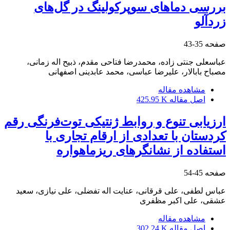
بررسی دماهای سوپرکولینگ در گل‌های
زردآلو
صفحه
35-43
عباسعلی جنتی زاده، محمدرضا فتاحی مقدم، ذبیح اله زمانی،
مصباح بابالار، علیرضا عباسی، محمد عابدینی اصفهانی
مشاهده مقاله
اصل مقاله
425.95 K
ارزیابی تنوع و روابط ژنتیکی توت‌فرنگی رقم
کردستان با تعدادی از ارقام تجاری‌ با
استفاده از نشانگرهای ریز‏ماهواره
صفحه
45-54
عباس لطفی، علی قرقانی، عنایت اله تفضلی، علی نیازی، سعید
عشقی، علی اکبر مظفری
مشاهده مقاله
اصل مقاله
302.24 K