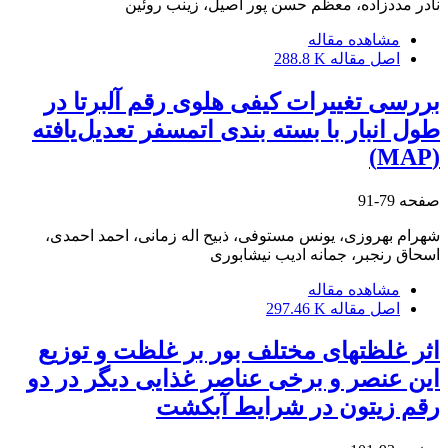
نادر مددزاده، معظم حسن پور اصیل، زینب روئین
مشاهده مقاله
اصل مقاله
288.8 K
بررسی تغییرات کیفی هلوی رقم آلبرتا در
طول انبار با بسته ‏بندی اتمسفر تعدیل‌یافته
(MAP)
صفحه
79-91
شهرام بهروزی، یونس مستوفی، ذبیح اله زمانی، احمد احمدی،
اسحاق رنجبر، جمانه ادیب نیشابوری
مشاهده مقاله
اصل مقاله
297.46 K
اثر غلظت‏های مختلف بور بر غلظت و توزیع
این عنصر و برخی عناصر غذایی دیگر در دو
رقم زیتون در شرایط آبکشت