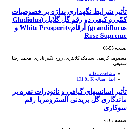
تأثیر شرایط نگهداری پداژه بر خصوصیات
کمّی و کیفی دو رقم گل گلایل (Gladiolus
grandiflorus) ارقامWhite Prosperity و
Rose Supreme
صفحه
55-66
معصومه کریمی، سیامک کلانتری، روح انگیز نادری، محمد رضا
شفیعی
مشاهده مقاله
اصل مقاله
191.81 K
تأثیر اسانس‏های گیاهی و نانوذرات نقره بر
ماندگاری گل ‏بریدنی آلسترومریا رقم
سوکاری
صفحه
67-78