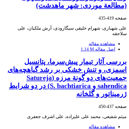
(مطالعة موردی: شهر ماهدشت)
صفحه
419-435
علی شهبازی، شهرام خلیقی سیگارودی، آرش ملکیان، علی
سلاجقه
مشاهده مقاله
اصل مقاله
1.14 M
بررسی آثار تیمار پیش‌سرما، پتانسیل
اسمزی، و تنش خشکی بر رشد گیاهچه‌های
جمعیت‌های دو گونة مرزه (Satureja
sahendica و S. bachtiarica) در دو شرایط
ژرمیناتور و گلخانه
صفحه
437-450
میثم شفیعی، محمد علی علیزاده، علی اشرف جعفری
مشاهده مقاله