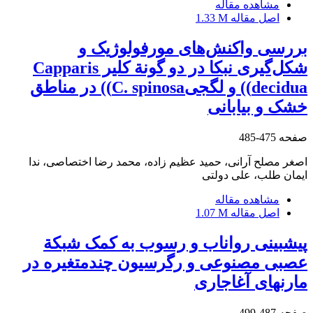
مشاهده مقاله
اصل مقاله
1.33 M
بررسی واکنش‌های مورفولوژیک و
شکل‌گیری نبکا در دو گونة کلیر Capparis
decidua)) و لگجیC. spinosa)) در مناطق
خشک و بیابانی
صفحه
475-485
اصغر مصلح آرانی، حمید عظیم زاده، محمد رضا اختصاصی، ندا
ایمان طلب، علی دولتی
مشاهده مقاله
اصل مقاله
1.07 M
پیش‏بینی رواناب و رسوب به کمک شبکة
عصبی مصنوعی و رگرسیون چندمتغیره در
مارن‏های آغاجاری
صفحه
487-499