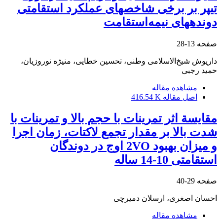
تیپر بر برخی شاخص‏های عملکرد استقامتی
دونده‏های نیمه‌استقامت
صفحه
13-28
داریوش شیخ‌الاسلامی وطنی، تحسین خطایی، منیژه نوروزیان،
حمید رجبی
مشاهده مقاله
اصل مقاله
416.54 K
مقایسة اثر تمرینات با حجم بالا و تمرینات با
شدت بالا بر مقدار تجمع لاکتات، زمان اجرا
و میزان بهبود 2VO اوج در دوندگان
استقامتی 10-14 ساله
صفحه
29-40
احسان اصغری، ارسلان دمیرچی
مشاهده مقاله