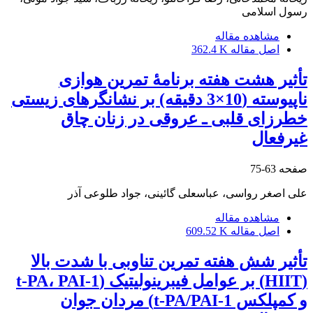
رسول اسلامی
مشاهده مقاله
اصل مقاله
362.4 K
تأثیر هشت هفته برنامۀ تمرین هوازی
ناپیوسته (10×3 دقیقه) بر نشانگرهای زیستی
خطرزای قلبی ـ عروقی در زنان چاق
غیرفعال
صفحه
63-75
علی اصغر رواسی، عباسعلی گائینی، جواد طلوعی آذر
مشاهده مقاله
اصل مقاله
609.52 K
تأثیر شش هفته تمرین تناوبی با شدت بالا
(HIIT) بر عوامل فیبرینولیتیک (t-PA، PAI-1
و کمپلکس t-PA/PAI-1) مردان جوان