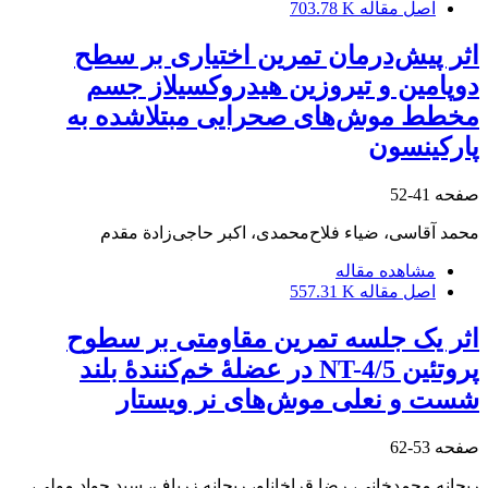
اصل مقاله
703.78 K
اثر پیش‌درمان تمرین اختیاری بر سطح
دوپامین و تیروزین هیدروکسیلاز جسم
مخطط موش‌های صحرایی مبتلا‌شده به
پارکینسون
صفحه
41-52
محمد آقاسی، ضیاء فلاح‌محمدی، اکبر حاجی‌زادة مقدم
مشاهده مقاله
اصل مقاله
557.31 K
اثر یک جلسه تمرین مقاومتی بر سطوح
پروتئین NT-4/5 در عضلۀ خم‌کنندۀ بلند
شست و نعلی موش‌های نر ویستار
صفحه
53-62
ریحانه محمدخانی، رضا قراخانلو، ریحانه زرباف، سید جواد مولی،