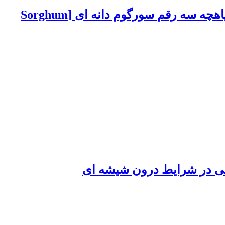
اثرات مقادیر مختلف نیتروژن در گیاه مادری و اندازه بذر بر حفظ قدرت جوانه زنی و رشد گیاهچه سه رقم سورگوم دانه ای ‍‌‌‍[Sorghum
انی در شرایط درون شیشه ای