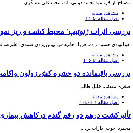
مصباح بابا لار، عبدالحامد دولتی بانه، محمدعلی عسگری
مشاهده مقاله
اصل مقاله
1.2 M
بررسی اثرات ژنوتیپ‘ محیط کشت و ریز نمونه ب
عبدالهادی حسین زاده، فرزاد جاوید فر، بهمن یزدی صمدی، علیرضا ط
مشاهده مقاله
اصل مقاله
1.18 M
بررسی باقیمانده دو حشره کش زولون واکامت
صغری معدنی، خلیل طالبی
مشاهده مقاله
اصل مقاله
754.74 K
تأثیرکشت درهم دو رقم گندم درکاهش بیما
محمود اخوت، داراب یزدانی