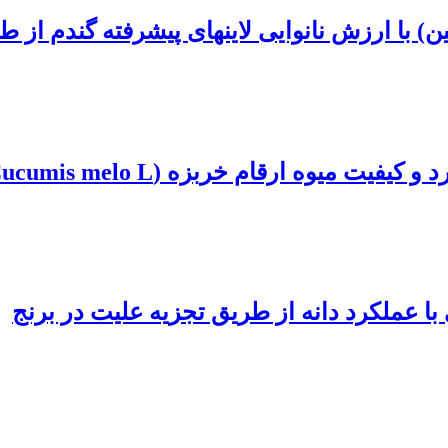
ین) با ارزش نانوایی لاینهای پیشرفته گندم از ط
یوه ارقام خربزه (Cucumis melo L.)
 عملکرد دانه از طریق تجزیه علیت در برنج