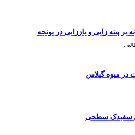
ر پینه زایی و باززایی در یونجه
العی
 در میوه گیلاس
ری سفیدک سطحی