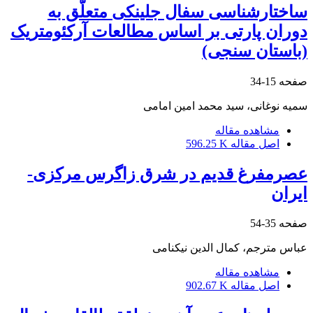
ساختار‌شناسی سفال جلینکی متعلّق به
دوران پارتی بر اساس مطالعات آرکئومتریک
(باستان سنجی)
صفحه
15-34
سمیه نوغانی، سید محمد امین امامی
مشاهده مقاله
اصل مقاله
596.25 K
عصرمفرغ قدیم در شرق زاگرس مرکزی-
ایران
صفحه
35-54
عباس مترجم، کمال الدین نیکنامی
مشاهده مقاله
اصل مقاله
902.67 K