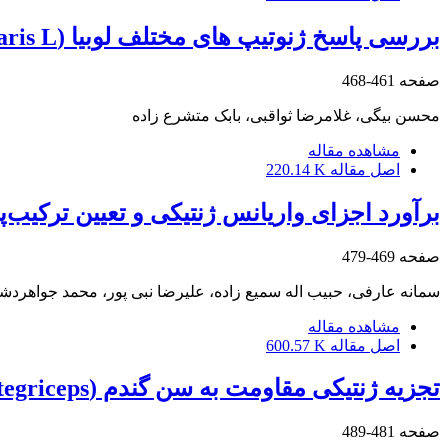
بررسی پاسخ ژنوتیپ های مختلف لوبیا (Phaseolus vulgaris L.) به کمبود روی در شرایط گلخانه
صفحه
461-468
محسن بیگی، غلامرضا ثواقبی، بابک متشرع زاده
مشاهده مقاله
اصل مقاله
220.14 K
برآورد اجزای واریانس ژنتیکی و تعیین ترکیب‌پ
صفحه
469-479
سمانه عارفی، حبیب اله سمیع زاده، علیرضا نبی پور، محمد جواهردش
مشاهده مقاله
اصل مقاله
600.57 K
تجزیه ژنتیکی مقاومت به سن گندم (Eurygaster integriceps)
صفحه
481-489