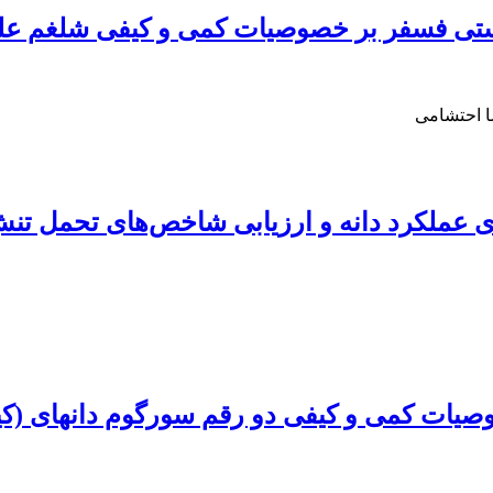
فر بر خصوصیات کمی و کیفی شلغم علوفه‏ای (sica rapa
 احتشامی
 دانه و ارزیابی شاخص‌های تحمل تنش در جو (vulgare L
صیات‏ کمی و کیفی دو رقم سورگوم دانه‏ای (کیم