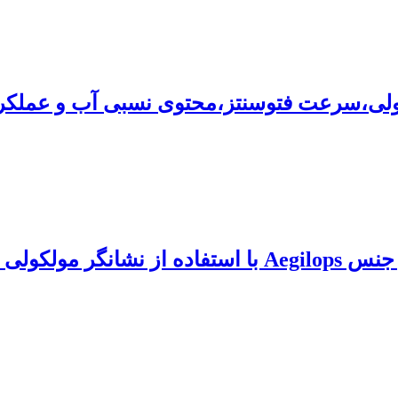
لی،سرعت فتوسنتز،محتوی نسبی آب و عملکرد د