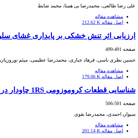
علی رضا طالعی، محمدرضا بی همتا، محمد ضابط
مشاهده مقاله
اصل مقاله
212.62 K
ارزیابی اثر تنش خشکی بر پایداری غشای سلو
صفحه
491-499
حسین نظری ناسی، فرهاد جباری، محمدرضا عظیمی، میثم نوروزیان
مشاهده مقاله
اصل مقاله
179.06 K
شناسایی قطعات کروموزومی 1RS چاودار در جنس Aegilops با استفاده از نشانگر مولکولی اختصاصی DNA
صفحه
501-506
سیوان احمدی، محمدرضا نقوی
مشاهده مقاله
اصل مقاله
201.14 K