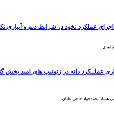
جزای عملکرد نخود در شرایط دیم و آبیاری تک
ابیدی
ی عملــکرد دانه در ژنوتیپ های امید بخش گند
 همتا، محمدجواد حاجی علیان