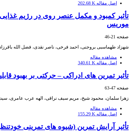
اصل مقاله
202.68 K
تأثیر کمبود و مکمل عنصر روی در رژیم غذایی م
موریس
صفحه
21-46
شهزاد طهماسبی بروجنی، احمد فرخی، ناصر نقدی، فضل الله باقرزاد
مشاهده مقاله
اصل مقاله
340.61 K
تأثیر تمرین های ادراکی – حرکتی بر بهبود قا
صفحه
47-63
زهرا سلمان، محمود شیخ، مریم سیف نراقی، الهه عرب عامری، سیدم
مشاهده مقاله
اصل مقاله
155.29 K
تأثیر آرایش تمرین (شیوه های تمرینی خودتنظیم