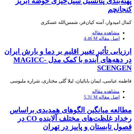
پهنه‌بندی پتانسیل سیل‌خیزی حوضه آبریز
کنجانچم
کمال امیدوار، آمنه کیان‌فر، شمس‌الله عسکری
مشاهده مقاله
اصل مقاله
4.46 M
ارزیابی تأثیر تغییر اقلیم بر دما و بارش ایران
در دهه‌های آینده با کمک مدل MAGICC-
SCENGEN
فاطمه عباسی، ایمان بابائیان، لیلا گلی مختاری، شراره ملبوسی
مشاهده مقاله
اصل مقاله
5.31 M
مطالعه میانگین الگوهای همدیدی براساس
رخداد غلظت‌های مختلف آلاینده CO در
فصول تابستان و پاییز در تهران