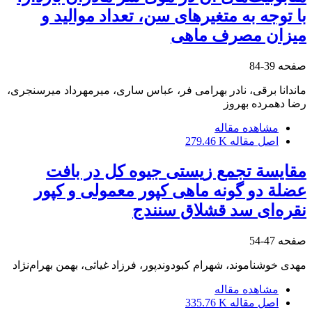
با توجه به متغیرهای سن، تعداد موالید و
میزان مصرف ماهی
صفحه
39-84
ماندانا برقی، نادر بهرامی فر، عباس ساری، میرمهرداد میرسنجری،
رضا دهمرده بهروز
مشاهده مقاله
اصل مقاله
279.46 K
مقایسة تجمع زیستی جیوه کل در بافت
عضلة دو گونه ماهی کپور معمولی و کپور
‌نقره‌ای سد قشلاق سنندج
صفحه
47-54
مهدی خوشناموند، شهرام کبودوندپور، فرزاد غیاثی، بهمن بهرام‌نژاد
مشاهده مقاله
اصل مقاله
335.76 K