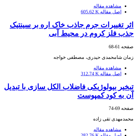
مشاهده مقاله
اصل مقاله
605.62 K
اثر تغییرات جرم جاذب خاک اره بر سینتیک
جذب فلز کروم در محیط آبی
صفحه
61-68
زمان شامحمدی حیدری، مصطفی خواجه
مشاهده مقاله
اصل مقاله
312.74 K
تبخیر بیولوژیکی فاضلاب الکل سازی با تبدیل
آن به کود کمپوست
صفحه
69-74
محمد‌مهدی تقی زاده
مشاهده مقاله
اصل مقاله
282.76 K