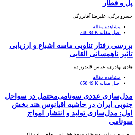
پل و قطار
خسرو برگی، علیرضا آقا‌بزرگی
مشاهده مقاله
اصل مقاله
346.84 K
بررسی رفتار تناوبی ماسه اشباع و ارزیابی
تأثیر ناهمسانی القایی
هادی بهادری، عباس قلندرزاده
مشاهده مقاله
اصل مقاله
858.49 K
مدل‌سازی عددی سونامی‌محتمل در سواحل
جنوبی ایران در حاشیه اقیانوس هند بخش
اول: مدل‌سازی تولید و انتشار امواج
سونامی
محمد حیدرزاده، Moharram Pirooz، ناصر حاجی‌زاده ذاکر