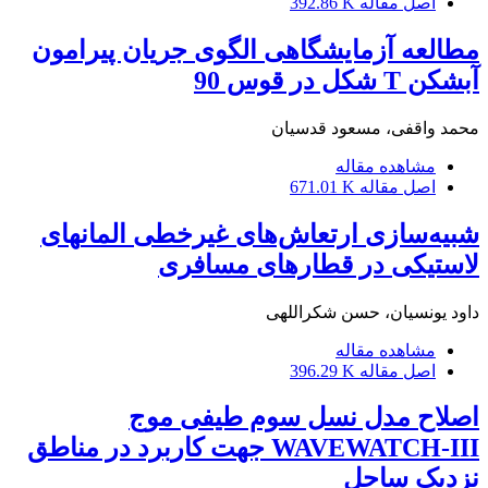
اصل مقاله
392.86 K
مطالعه آزمایشگاهی الگوی جریان پیرامون
آبشکن T شکل در قوس 90
محمد واقفی، مسعود قدسیان
مشاهده مقاله
اصل مقاله
671.01 K
شبیه‌سازی ارتعاش‌های غیرخطی المان‎های
لاستیکی در قطارهای مسافری
داود یونسیان، حسن شکراللهی
مشاهده مقاله
اصل مقاله
396.29 K
اصلاح مدل نسل سوم طیفی موج
WAVEWATCH-III جهت کاربرد در مناطق
نزدیک ساحل