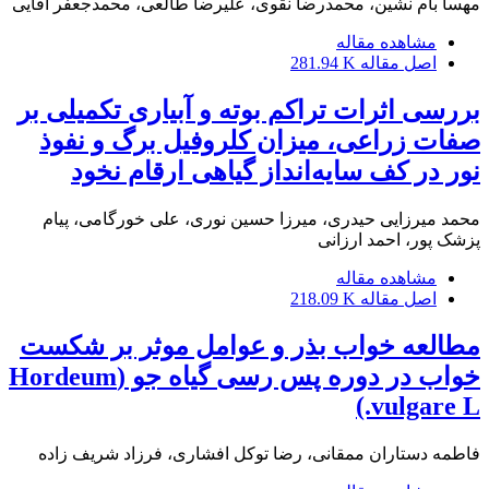
مهسا بام نشین، محمدرضا نقوی، علیرضا طالعی، محمدجعفر آقایی
مشاهده مقاله
اصل مقاله
281.94 K
بررسی اثرات تراکم بوته و آبیاری تکمیلی بر
صفات زراعی، میزان کلروفیل برگ و نفوذ
نور در کف سایه‌انداز گیاهی ارقام نخود
محمد میرزایی حیدری، میرزا حسین نوری، علی خورگامی، پیام
پزشک پور، احمد ارزانی
مشاهده مقاله
اصل مقاله
218.09 K
مطالعه خواب بذر و عوامل موثر بر شکست
خواب در دوره پس رسی گیاه جو (Hordeum
vulgare L.)
فاطمه دستاران ممقانی، رضا توکل افشاری، فرزاد شریف زاده