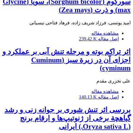
سورگوم (Sorghum bicolor)، سویا (Glycine
max) و ذرت (Zea mays)
امید یونسی، فرزاد شریف زاده، فرهاد فتاحی نیسیانی
مشاهده مقاله
اصل مقاله
239.42 K
اثر تراکم بوته و مرحله تنش آبی بر عملکرد و
اجزای آن در زیرة سبز (Cuminum
cyminum)
علی نخزری مقدم
مشاهده مقاله
اصل مقاله
140.13 K
بررسی اثر تنش شوری بر جوانه زنی و رشد
گیاهچة برخی از ژنوتیپ‌ها و ارقام برنج
(Oryza sativa L.) ایرانی