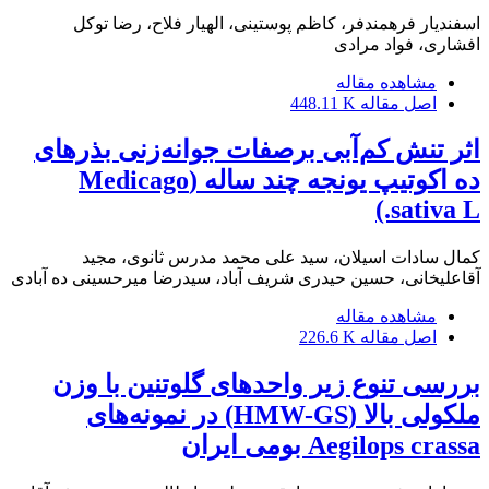
اسفندیار فرهمندفر، کاظم پوستینی، الهیار فلاح، رضا توکل
افشاری، فواد مرادی
مشاهده مقاله
اصل مقاله
448.11 K
اثر تنش کم‌آبی برصفات جوانه‌زنی بذرهای
ده اکوتیپ یونجه چند ساله (Medicago
sativa L.)
کمال سادات اسیلان، سید علی محمد مدرس ثانوی، مجید
آقاعلیخانی، حسین حیدری شریف آباد، سیدرضا میرحسینی ده آبادی
مشاهده مقاله
اصل مقاله
226.6 K
بررسی تنوع زیر واحدهای گلوتنین با وزن
ملکولی بالا (HMW-GS) در نمونه‌های
Aegilops crassa بومی ایران