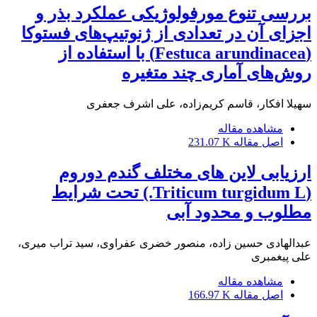
بررسی تنوع مورفولوژیکی عملکرد بذر و
اجزای آن در تعدادی از ژنوتیپ‌های فستوکا
(Festuca arundinacea) با استفاده از
روش‌های آماری چند متغیره
سهیلا افکار، قاسم کریم‌زاده، علی اشرف جعفری
مشاهده مقاله
اصل مقاله
231.07 K
ارزیابی لاین های مختلف گندم دوروم
(Triticum turgidum L.) تحت شرایط
مطلوب و محدود آبی
عبدالهادی حسین زاده، منصور خضری عفراوی، سید تراب میری،
علی پیغمبری
مشاهده مقاله
اصل مقاله
166.97 K