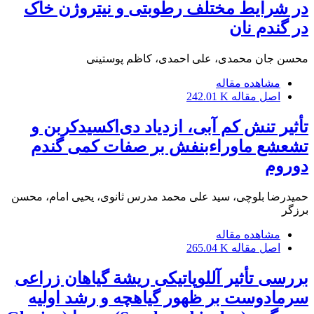
در شرایط مختلف رطوبتی و نیتروژن خاک
در گندم نان
محسن‌ جان محمدی، علی‌ احمدی، کاظم پوستینی
مشاهده مقاله
اصل مقاله
242.01 K
تأثیر تنش کم آبی، ازدیاد دی‌اکسیدکربن و
تشعشع ماوراءبنفش بر صفات کمی گندم
دوروم
حمیدرضا بلوچی، سید علی محمد مدرس ثانوی، یحیی امام، محسن
برزگر
مشاهده مقاله
اصل مقاله
265.04 K
بررسی تأثیر آللوپاتیکی ریشة گیاهان زراعی
سرمادوست بر ظهور گیاهچه و رشد اولیه