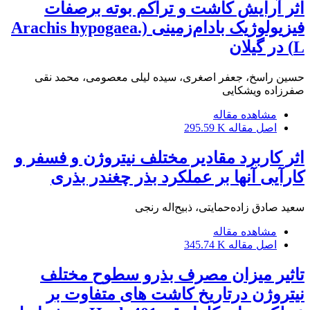
اثر آرایش کاشت و تراکم بوته برصفات
فیزیولوژیک بادام‌زمینی (.Arachis hypogaea
L) در گیلان
حسین راسخ، جعفر اصغری، سیده لیلی معصومی، محمد نقی
صفرزاده ویشکایی
مشاهده مقاله
اصل مقاله
295.59 K
اثر کاربرد مقادیر مختلف نیتروژن و فسفر و
کارآیی آنها بر عملکرد بذر چغندر بذری
سعید صادق زاده‌حمایتی، ذبیح‌اله رنجی
مشاهده مقاله
اصل مقاله
345.74 K
تاثیر میزان مصرف بذرو سطوح مختلف
نیتروژن درتاریخ کاشت های متفاوت بر