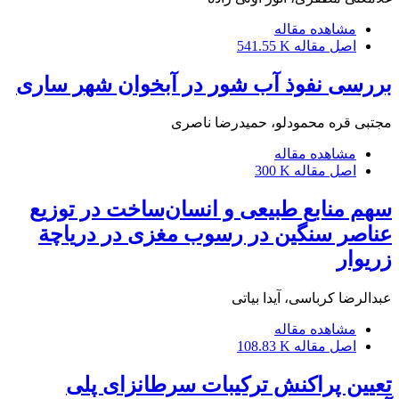
مشاهده مقاله
اصل مقاله
541.55 K
بررسی نفوذ آب شور در آبخوان شهر ساری
مجتبی قره محمودلو، حمیدرضا ناصری
مشاهده مقاله
اصل مقاله
300 K
سهم منابع طبیعی و انسان‌ساخت در توزیع
عناصر سنگین در رسوب مغزی در دریاچة
زریوار
عبدالرضا کرباسی، آیدا بیاتی
مشاهده مقاله
اصل مقاله
108.83 K
تعیین پراکنش ترکیبات سرطانزای پلی