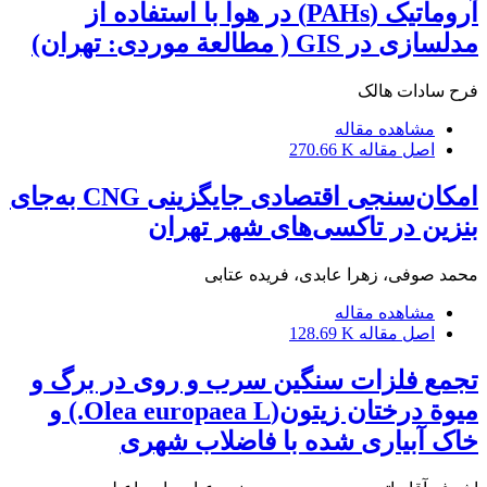
آروماتیک (PAHs) در هوا با استفاده از
مدلسازی در GIS ( مطالعة موردی: تهران)
فرح سادات هالک
مشاهده مقاله
اصل مقاله
270.66 K
امکان‌سنجی اقتصادی جایگزینی CNG به‌جای
بنزین در تاکسی‌های شهر تهران
محمد صوفی، زهرا عابدی، فریده عتابی
مشاهده مقاله
اصل مقاله
128.69 K
تجمع فلزات سنگین سرب و روی در برگ و
میوة درختان زیتون(Olea europaea L.) و
خاک آبیاری شده با فاضلاب شهری