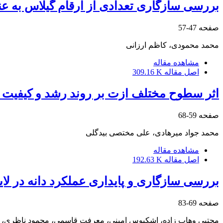
بررسی سازگاری تعدادی از ارقام گیلاس به عنوان والد پدری در 
صفحه
47-57
محمد ‏محمودی، کاظم ارزانی
مشاهده مقاله
اصل مقاله
309.16 K
اثر سطوح مختلف ازت بر روند رشد و کیفیت پر
صفحه
59-68
محمد جواد ‏میرهادی، علی مختصی ‏بیدگلی
مشاهده مقاله
اصل مقاله
192.63 K
بررسی سازگاری و پایداری عملکرد دانه در لای
صفحه
69-83
مجتبی ‏وهاب زاده، اشکبوس ‏امینی، معرفت ‏قاسمی، محمود ‏ناظری،