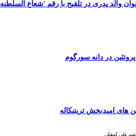
تلقیح‎ ‎با رقم 'شعاع السلطنه'‏
وتئین در دانه سورگوم‏
ن های امیدبخش تریتیکاله
 شیرعلی ‏کوهکن