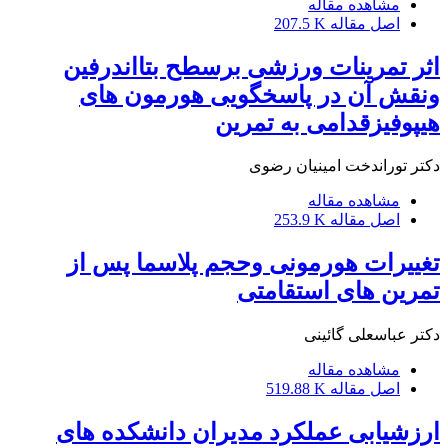
مشاهده مقاله
اصل مقاله
207.5 K
اثر تمرینات ورزشی برسطح بتااندرفین
ونقش آن در پاسخگویی هورمون های
هیپوفیزقدامی به تمرین
دکتر توراندخت امینیان رضوی
مشاهده مقاله
اصل مقاله
253.9 K
تغییرات هورمونی وحجم پلاسما پس از
تمرین های استقامتی
دکتر عباسعلی گائینی
مشاهده مقاله
اصل مقاله
519.88 K
ارزشیابی عملکرد مدیران دانشکده های