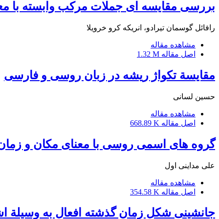
بررسی مقایسه ای جملات مرکب وابسته با معن
رافائل گوسمان تیرادو، انریکه کرو خرویلا
مشاهده مقاله
اصل مقاله
1.32 M
مقایسة تکواژ ریشه در زبان روسی و فارسی
حسین لسانی
مشاهده مقاله
اصل مقاله
668.89 K
گروه های اسمی روسی با معنای مکان و زمان 
علی مداینی اول
مشاهده مقاله
اصل مقاله
354.58 K
جانشینی شکل زمان گذشته افعال به وسیلة اش