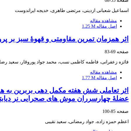
صفحه
55-68
اسماعیل شعبانی ازدینی، مرتضی طاهری، خدیجه ایراندوست
مشاهده مقاله
اصل مقاله
1.25 M
اثر همزمان تمرین مقاومتی و قهوۀ سبز بر پر
صفحه
69-83
فائزه زعفرانی، فاطمه کاظمی نسب، محمد جواد پوروقار، سعید رضا
مشاهده مقاله
اصل مقاله
1.77 M
عضلۀ چهارسرران موش های صحرایی نر دیابتی
صفحه
85-100
اعظم حمزه زاده، جواد رمضانی، سعید نقیبی