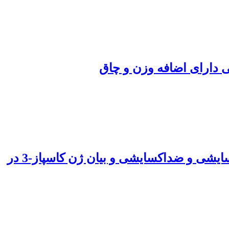
ی دارای اضافه وزن و چاق
اثر تعاملی شش هفته مکمل دهی بربرین به همراه تمرین هوازی بر برخی از شاخص های اکسایشی و ضداکسایشی و بیان ژن کاسپاز-3 در