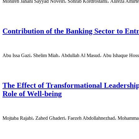
Monireh Jahani Sayyad Noveiri، Sohrab Kordrostami، Alireza Amirt
Contribution of the Banking Sector to Ent
Abu Issa Gazi، Shelim Miah، Abdullah Al Masud، Abu Ishaque Ho
The Effect of Transformational Leadershi
Role of Well-being
Mojtaba Rajabi، Zahed Ghaderi، Faezeh Abdollahnezhad، Mohamma