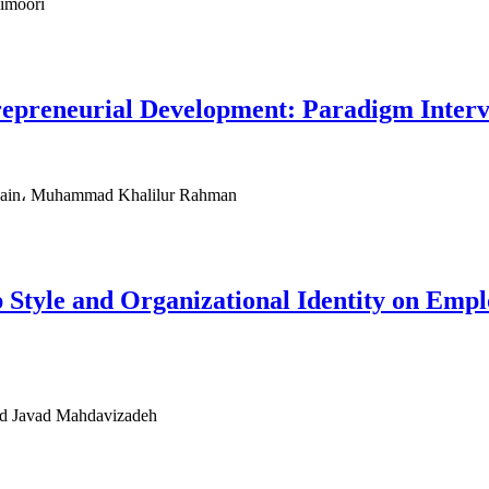
eimoori
repreneurial Development: Paradigm Interve
ssain، Muhammad Khalilur Rahman
p Style and Organizational Identity on Emp
d Javad Mahdavizadeh