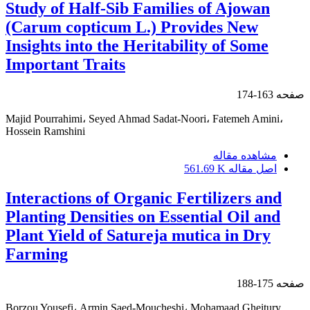
Study of Half-Sib Families of Ajowan
(Carum copticum L.) Provides New
Insights into the Heritability of Some
Important Traits
صفحه
163-174
Majid Pourrahimi، Seyed Ahmad Sadat-Noori، Fatemeh Amini،
Hossein Ramshini
مشاهده مقاله
اصل مقاله
561.69 K
Interactions of Organic Fertilizers and
Planting Densities on Essential Oil and
Plant Yield of Satureja mutica in Dry
Farming
صفحه
175-188
Borzou Yousefi، Armin Saed-Moucheshi، Mohamaad Gheitury