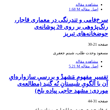
مشاهده مقاله
اصل مقاله
1.68 M
سرخ‌فامی و تندرنگی در معماری قاجار،
رنگ‌پژوهی بر روی 20 پوشانه‌ی
حوضخانه‌های تبریز
صفحه
21-30
مسعود وحدت طلب، شبنم جعفری
مشاهده مقاله
اصل مقاله
5.21 M
تفسیرِ مفهومِ مَشهدْ و بررسیِ سازواره‌ایِ
آن با الگویِ شبستانِ نُه‌ گنبد (مطالعه‌ی
موردی: مشهد حاجی پیاده بلخ)
صفحه
31-44
عرفان حیدری، حمید رضا انصاری، پرنیان ساعی