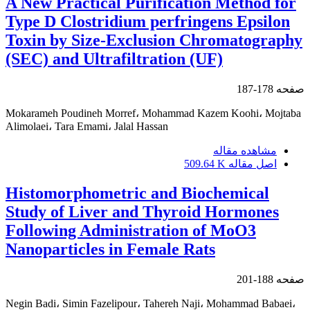
A New Practical Purification Method for
Type D Clostridium perfringens Epsilon
Toxin by Size-Exclusion Chromatography
(SEC) and Ultrafiltration (UF)
صفحه
178-187
Mokarameh Poudineh Morref، Mohammad Kazem Koohi، Mojtaba
Alimolaei، Tara Emami، Jalal Hassan
مشاهده مقاله
اصل مقاله
509.64 K
Histomorphometric and Biochemical
Study of Liver and Thyroid Hormones
Following Administration of MoO3
Nanoparticles in Female Rats
صفحه
188-201
Negin Badi، Simin Fazelipour، Tahereh Naji، Mohammad Babaei،