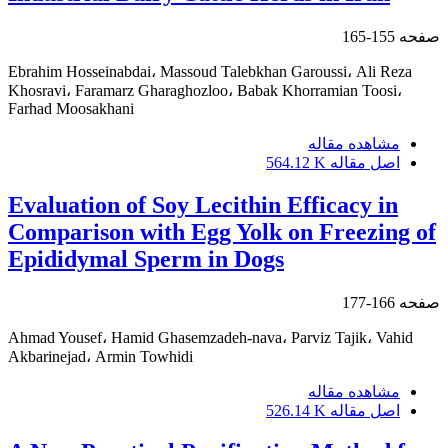
صفحه
155-165
Ebrahim Hosseinabdai، Massoud Talebkhan Garoussi، Ali Reza
Khosravi، Faramarz Gharaghozloo، Babak Khorramian Toosi،
Farhad Moosakhani
مشاهده مقاله
اصل مقاله
564.12 K
Evaluation of Soy Lecithin Efficacy in
Comparison with Egg Yolk on Freezing of
Epididymal Sperm in Dogs
صفحه
166-177
Ahmad Yousef، Hamid Ghasemzadeh-nava، Parviz Tajik، Vahid
Akbarinejad، Armin Towhidi
مشاهده مقاله
اصل مقاله
526.14 K