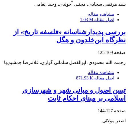
سید مرتضی سجادی، مجتبی آخوندی، وحید انعامی
مشاهده مقاله
اصل مقاله
1.03 M
بررسی پدیدارشناسانه «فلسفه تاریخ» از
نظرگاه ابن‌خلدون و هگل
صفحه
109-125
رحمت الله محمودی، ابوالفضل سلمانی گواری، غلامرضا جمشیدیها
مشاهده مقاله
اصل مقاله
871.93 K
تبیین اصول و مبانی شهر و شهرسازی
اسلامی بر مبنای احکام ثابت
صفحه
127-144
اصغر مولائی