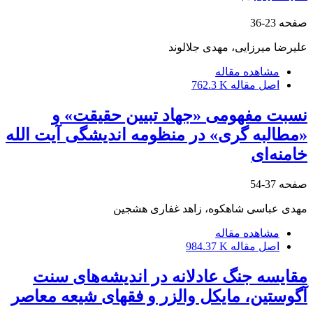
صفحه
23-36
علیرضا میرزایی، مهدی جلالوند
مشاهده مقاله
اصل مقاله
762.3 K
نسبت مفهومی «جهاد تبیین حقیقت» و
«مطالبه ‏گری» در منظومه اندیشگی آیت‏ الله
خامنه‌ای
صفحه
37-54
مهدی عباسی شاهکوه، زاهد غفاری هشجین
مشاهده مقاله
اصل مقاله
984.37 K
مقایسه جنگ عادلانه در اندیشه‌های سنت
آگوستین، مایکل والزر و فقهای شیعه معاصر