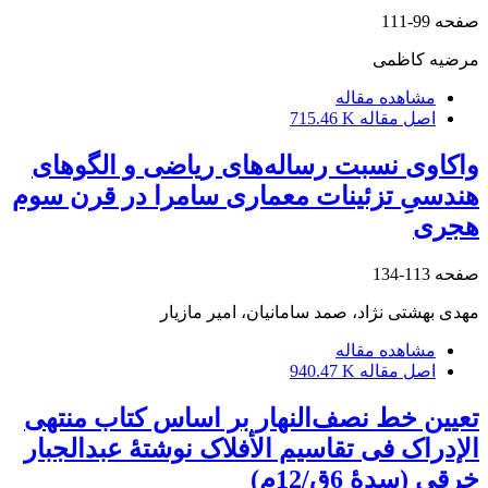
صفحه
99-111
مرضیه کاظمی
مشاهده مقاله
اصل مقاله
715.46 K
واکاوی نسبت رساله‌های ریاضی و الگوهای
هندسیِ تزئینات معماری سامرا در قرن سوم
هجری
صفحه
113-134
مهدی بهشتی نژاد، صمد سامانیان، امیر مازیار
مشاهده مقاله
اصل مقاله
940.47 K
تعیین خط نصف‌النهار بر اساس کتاب منتهی
الإدراک فی تقاسیم الأفلاک نوشتۀ عبدالجبار
خرقی (سدۀ 6ق/12م)