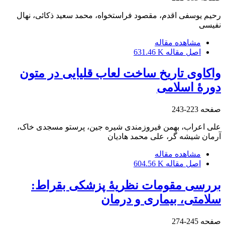
رحیم یوسفی اقدم، مقصود فراستخواه، محمد سعید ذکائی، نهال
نفیسی
مشاهده مقاله
اصل مقاله
631.46 K
واکاوی تاریخ ساخت لعاب قلیایی در متون
دورۀ اسلامی
صفحه
223-243
علی اعراب، بهمن فیروزمندی شیره جین، پرستو مسجدی خاک،
آرمان شیشه گر، علی محمد هادیان
مشاهده مقاله
اصل مقاله
604.56 K
بررسی مقومات نظریۀ پزشکی بقراط:
سلامتی، بیماری و درمان
صفحه
245-274