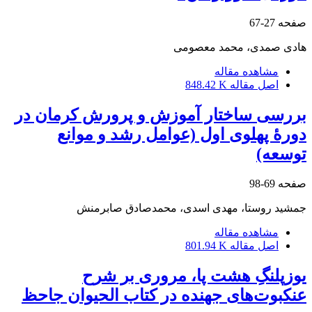
صفحه
27-67
هادی صمدی، محمد معصومی
مشاهده مقاله
اصل مقاله
848.42 K
بررسی ساختار آموزش و پرورش کرمان در
دورۀ پهلوی اول (عوامل رشد و موانع
توسعه)
صفحه
69-98
جمشید روستا، مهدی اسدی، محمدصادق صابرمنش
مشاهده مقاله
اصل مقاله
801.94 K
یوزپلنگِ هشت پا، مروری بر شرح
عنکبوت‌های جهنده در کتاب الحیوان جاحظ