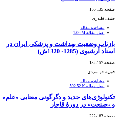
صفحه
135-156
حنیف قلندری
مشاهده مقاله
اصل مقاله
1.06 M
بازتاب وضعیت بهداشت و پزشکی ایران در
اسناد آرشیوی (1285- 1320ش)
صفحه
157-182
فوزیه جوانمردی
مشاهده مقاله
اصل مقاله
502.52 K
تکنولوژی‌های جدید و دگرگونی معنایی «علم»
و «صنعت» در دورۀ قاجار
صفحه
183-222