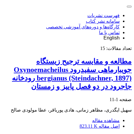
فهرست نشریات
سامانه نشر کتاب
کارگاه‌ها و دوره‌های آموزشی تخصصی
تماس با ما
English
تعداد مقالات:
15
مطالعه و مقایسه ترجیح زیستگاه
جویبارماهی سفیدرود Oxynoemacheilus
bergianus (Steindachner, 1897) رودخانه
جاجرود در دو فصل پاییز و زمستان
صفحه
1-11
سهیل ایگدری، مظاهر زمانی، هادی پورباقر، عطا مولودی صالح
مشاهده مقاله
اصل مقاله
823.11 K