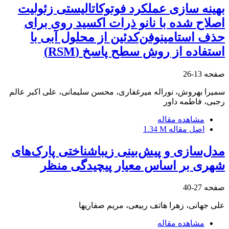
بهینه سازی عملکرد فوتوکاتالیستی زئولیت
اصلاح شده با نانو ذرات اکسید روی برای
حذف استامینوفن‌کدئین از محلول آبی با
استفاده از روش سطح پاسخ (RSM)
صفحه
13-26
سمیرا بهروش، نوراله میرغفاری، محسن سلیمانی، علی اکبر عالم
رجبی، فاطمه داور
مشاهده مقاله
اصل مقاله
1.34 M
مدل‌سازی و پیش‌بینی زیباشناختی پارک‌های
شهری بر اساس معیار پیچیدگی منظر
صفحه
27-40
علی جهانی، زهرا هاتف ربیعی، مریم صفاریها
مشاهده مقاله