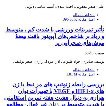
علی اصغر معقولی، احمد عبدی، آسیه عباسی دلویی
مشاهده مقاله
اصل مقاله
396.36 K
تأثیر تمرینات ورزشی با شدت کم ، متوسط
و زیاد بر شاخص‌های آپوپتوز بافت بیضۀ
موش‌های صحرایی نر
صفحه
43-60
یوسف صابری، جواد طلوعی آذر، مزدک رازی، اصغر توفیقی
مشاهده مقاله
اصل مقاله
1.81 M
بررسی رابطه ژنوتیپ های مر تبط با ژن
های HIF1-α و VEGF با تغییرات توان
هوازی به دنبال هشت هفته تمرین استقامتی
با شدت متوسط در زنان غیر فعال- مطالعه