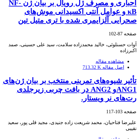
اجباری و مصرف ژل رویال بر بیان ژن NF-
κB و عوامل آنتی اکسیدانی موش‌های
صحرایی آلزایمری شده با تری متیل تین
صفحه
87-102
آوات حسنلوئی، خالید محمدزاده سلامت، سید علی حسینی، صمد
اکبرزاده
مشاهده مقاله
اصل مقاله
713.32 K
تأثیر شیوه‌های تمرینی منتخب بر بیان ژن‌های
ANG1و ANG2 در بافت چربی زیرجلدی
رت‌های نر ویستار.
صفحه
103-117
علیرضا فتاحیان، محمد شریعت زاده جنیدی، مجید قلی پور، سعید
نقیبی