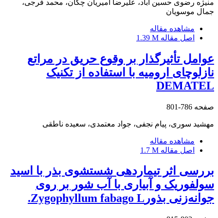
منیژه رضوی حسین آباد، علیرضا امیریان چکان، محمد فرجی،
جمال موسویان
مشاهده مقاله
اصل مقاله
1.39 M
عوامل تأثیرگذار بر وقوع حریق در مراتع
نازلوچای ارومیه با استفاده از تکنیک
DEMATEL
صفحه
786-801
مهشید سوری، پیام نجفی، جواد معتمدی، سعیده ناطقی
مشاهده مقاله
اصل مقاله
1.7 M
بررسی اثر تیماردهی شستشوی بذر با اسید
سولفوریک و آبیاری با آب شور بر روی
جوانه‌زنی بذورZygophyllum fabago L.