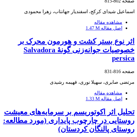
صفحه
802-815
اسماعیل شیدای کرکج، اسفندیار جهانتاب، زهرا محمودی
مشاهده مقاله
اصل مقاله
1.47 M
اثر نوع بستر کشت و هورمون محرک بر
خصوصیات جوانه‌زنی گونۀ Salvadora
persica
صفحه
816-831
مرتضی صابری، سهیلا نوری، فهیمه رشیدی
مشاهده مقاله
اصل مقاله
1.33 M
تحلیل اثر اکوتوریسم بر سرمایه‌های معیشت
روستایی در چارچوب پایداری (مورد مطالعه:
روستای پالنگان کردستان)