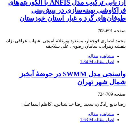
ارزیابی ترکیب مدل ANFIS با الگوریتم‌های
فراکاوشی بهینه‌سازی در پیش‌بینی
طوفان‌های گرد و غبار استان خوزستان
صفحه
691-708
محمد انصاری قوجقار، مسعود پورغلام آمیجی، شهاب عراقی نژاد،
بنفشه زهرایی، سامان رضوی، علی سلاجقه
مشاهده مقاله
اصل مقاله
1.84 M
واسنجی مدل SWMM در حوضۀ آبخیز
شمال شهر تهران
صفحه
709-724
رضا بدیع زادگان، سعید رضا خداشناس، ;کاظم اسماعیلی
مشاهده مقاله
اصل مقاله
1.63 M