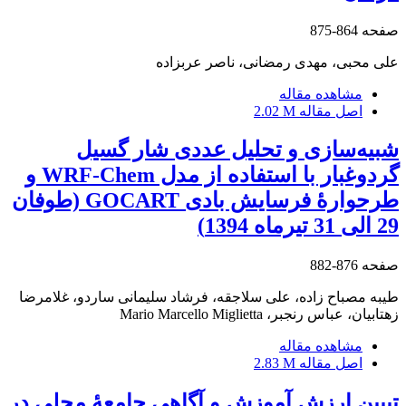
صفحه
864-875
علی محبی، مهدی رمضانی، ناصر عربزاده
مشاهده مقاله
اصل مقاله
2.02 M
شبیه‌سازی و تحلیل عددی شار گسیل
گردوغبار با استفاده از مدل WRF-Chem و
طرحوارۀ فرسایش بادی GOCART (طوفان
29 الی 31 تیرماه 1394)
صفحه
876-882
طیبه مصباح زاده، علی سلاجقه، فرشاد سلیمانی ساردو، غلامرضا
زهتابیان، عباس رنجبر، Mario Marcello Miglietta
مشاهده مقاله
اصل مقاله
2.83 M
تبیین ارزش آموزش و آگاهی جامعۀ ‌محلی در