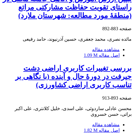
راستای تقویت حفاظت مشارکتی مراتع
(منطقۀ مورد مطالعه: شهرستان ملارد)
صفحه
883-892
مائده نصری، محمد جعفری، حسین آذرنیوند، حامد رفیعی
مشاهده مقاله
اصل مقاله
1.09 M
بررسی تغییرات کاربری اراضی دشت
جیرفت در دورۀ حال و آینده (با نگاهی بر
تناسب کاربری اراضی کشاورزی)
صفحه
893-913
محسن عادلی ساردوئی، علی اسدی، خلیل کلانتری، علی اکبر
براتی، حسن خسروی
مشاهده مقاله
اصل مقاله
1.82 M