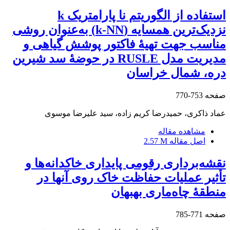
‌‌‌استفاده از الگوریتم نا پارامتریک k
نزدیک‌ترین همسایه (k-NN) به‌عنوان روشی
مناسب جهت تهیۀ فاکتور پوشش گیاهی و
مدیریت مدل RUSLE در حوضۀ سد شیرین
دره، شمال خراسان
صفحه
753-770
عماد ذاکری، حمیدرضا کریم زاده، سید علیرضا موسوی
مشاهده مقاله
اصل مقاله
2.57 M
نقشه‌برداری رقومی پایداری خاکدانه‌ها و
تأثیر عملیات حفاظت خاک روی آن‏ها در
منطقۀ چاه‌ماری بهبهان
صفحه
771-785