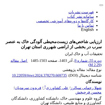
فهرست نشریات
سامانه نشر کتاب
کارگاه‌ها و دوره‌های آموزشی تخصصی
تماس با ما
English
ارزیابی شاخص‌های زیست‌محیطی آلودگی خاک به عنصر
سرب در بخشی از اراضی شهرری استان تهران
تحقیقات آب و خاک ایران
دوره 55، شماره 9
، آذر 1403
، صفحه
1485-1503
اصل مقاله
)
2.29 M
(
نوع مقاله: مقاله پژوهشی
شناسه دیجیتال (DOI):
10.22059/ijswr.2024.378270.669735
نویسندگان
*
شهلا رحمانی سیالرز
؛
علی کشاورزی
؛
فریدون سرمدیان
؛
محسن فرحبخش
گروه علوم و مهندسی خاک، دانشکده کشاورزی، دانشکدگان
کشاورزی و منابع طبیعی، دانشگاه تهران