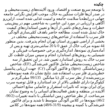
چکیده
با توسعه سریع صنعت و اقتصاد، ورود آلاینده‌های زیست‌محیطی و
در صدر آن‌ها فلزات سنگین به خاک، موجب افزایش نگرانی جامعه
جهانی دررابطه‌با سلامت جامعه و امنیت غذایی شده است. ازاین‌رو
آگاهی و ارزیابی در مورد این عناصر، به شاخصی مهم در پیش‌بینی
خطرات و بیماری‌های ناشی از آن‌ها و تعیین استاندارد‌های کیفیت
خاک تبدیل شده است. مطالعه حاضر باهدف کمّی‌سازی آلودگی
فلز سرب با استفاده از شاخص‌های زیست‌محیطی مختلف در
بخشی از اراضی شهرری استان تهران انجام پذیرفت. بدین منظور
44 نمونه مرکب خاک از عمق 0 تا 20 سانتی‌متری تهیه و پس از
آماده‌سازی نمونه‌ها، اندازه‌گیری برخی خصوصیات فیزیکی و
شیمیایی به روش‌های استاندارد انجام و سپس میزان غلظت کل
سرب خاک به روش استاندارد تعیین شد. در این تحقیق از سه
شاخص زیست‌محیطی شامل فاکتور غنی‌شدگی (EF)، شاخص
زمین‌انباشتگی (Igeo) و فاکتور آلودگی (Cƒ) جهت ارزیابی پتانسیل
خطرپذیری فلز سرب استفاده شد. نتایج نشان داد همه نمونه‌های
بررسی‌شده از نظر سرب کل (با میانگین 99/135 میلی‌گرم بر
کیلوگرم) دارای غلظتی بالاتر از حد استاندارد و قابل توصیه سرب
برای ایران بودند که تاثیرات استقرار و جانمایی منابع احتمالی
آلاینده در منطقه و نقش فعالیت‌های انسانی را به وضوح نمایان
می‌ساخت. از نظر شاخص زمین انباشتگی با دامنه تغییرات (90/2-
46/2) نمونه‌ها در کلاس آلودگی متوسط تا شدید و برای فاکتور
غنی‌شدگی با کمینه و بیشینه (31/9-48/6) همه نمونه‌ها در کلاس