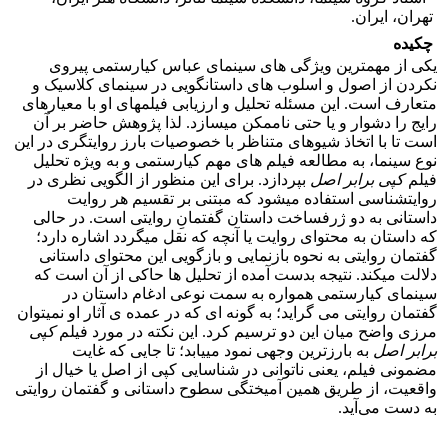
تهران، ایران.
چکیده
یکی از مهم­ترین ویژگی ­های سینمای عباس کیارستمی پیروی
نکردن از اصول و اسلوب ­های داستانگویی در سینمای کلاسیک و
متعارف است. این مسئله تحلیل و ارزیابی فیلم­های او با معیارهای
رایج را دشوار و یا حتی ناممکن می­سازد. لذا پژوهش حاضر بر آن
است تا با اتخاذ شیوه­ای متناظر با خصوصیات بارز روایتگری در این
نوع سینما، به مطالعه فیلم ­های مهم کیارستمی و به ویژه تحلیل
فیلم
کپی برابر اصل
بپردازد. برای این منظور از الگویی نظری در
روایت­شناسی استفاده می­شود که مبتنی بر تقسیم هر روایت
داستانی به دو ژرف­ساخت داستان گفتمانِ روایتی است. در حالی
که داستان به محتوای روایت یا آنچه که نقل می­گردد اشاره دارد؛
گفتمان روایتی به نحوه بازنمایی و بازگویی این محتوای داستانی
دلالت می­کند. نتیجه بدست آمده از تحلیل­ ها حاکی از آن است که
سینمای کیارستمی همواره به سمت نوعی ادغام داستان در
گفتمان روایتی می ­گراید؛ به گونه ­ای که در عمده­ ی آثار او نمی­توان
مرزی واضح میان این دو ترسیم کرد. این نکته در مورد فیلم
کپی
برابر اصل
به بارزترین وجهی نمود می­یابد؛ تا جایی که غایت
مضمونی فیلم، یعنی ناتوانی در شناسایی کپی از اصل یا خیال از
واقعیت، از طریق همین آمیختگی سطوح داستانی و گفتمان روایتی
به دست می‌آید.