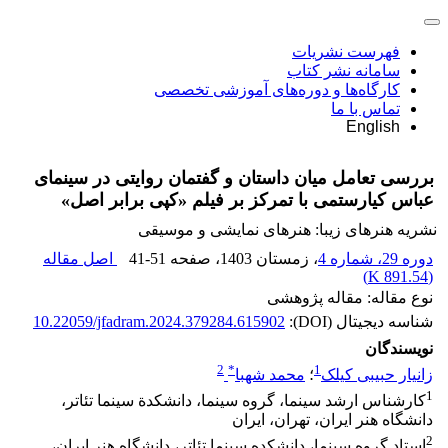
فهرست نشریات
سامانه نشر کتاب
کارگاه‌ها و دوره‌های آموزشی تخصصی
تماس با ما
English
بررسی تعامل میان داستان و گفتمان روایتی در سینمای
عباس کیارستمی با تمرکز بر فیلم «کپی برابر اصل»
نشریه هنرهای زیبا: هنرهای نمایشی و موسیقی
دوره 29، شماره 4
، زمستان 1403
، صفحه
41-51
اصل مقاله
)
891.54 K
(
نوع مقاله: مقاله پژوهشی
شناسه دیجیتال (DOI):
10.22059/jfadram.2024.379284.615902
نویسندگان
2
*
1
زانیار حبیبی کیلک
؛
محمد شهبا
1
کارشناس ارشد سینما، گروه سینما، دانشکدة سینما تئاتر،
دانشگاه هنر ایران، تهران، ایران
2
استاد گروه سینما، دانشکده سینما تئاتر، دانشگاه هنر ایران،