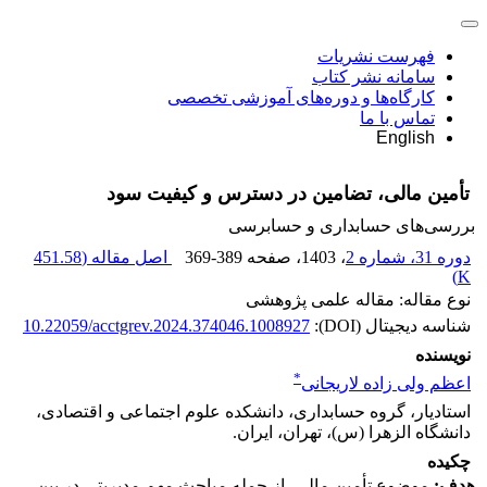
فهرست نشریات
سامانه نشر کتاب
کارگاه‌ها و دوره‌های آموزشی تخصصی
تماس با ما
English
تأمین مالی، تضامین در دسترس و کیفیت سود
بررسی‏‌های حسابداری و حسابرسی
دوره 31، شماره 2
، 1403
، صفحه
369-389
اصل مقاله (
451.58
)
K
نوع مقاله: مقاله علمی پژوهشی
شناسه دیجیتال (DOI):
10.22059/acctgrev.2024.374046.1008927
نویسنده
*
اعظم ولی زاده لاریجانی
استادیار، گروه حسابداری، دانشکده علوم اجتماعی و اقتصادی،
دانشگاه الزهرا (س)، تهران، ایران.
چکیده
هدف:
موضوع تأمین مالی، از جمله مباحث مهم مدیریتی در بین