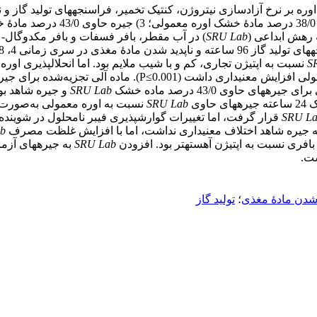
ه بر نرخ آزادسازی نیتروژن، کنتیک تخمیر، فراسنجه­های تولید گاز و ن
 رهش ابداعی (
SRU Lab
S
نسبت به اپتی­ژن تجاری، کم و با شیب ملایم بود. اما انحلال­پذیری او
P≤0.00). ماده آلی تجزیه‌شده برای جیره شاهد و جیره حاوی
SRU Lab
SRU Lab
SRU L
 جیره شاهد اختلاف معنی­داری نداشت، اما با افزایش غلظت مصرف
b
بافری نسبت به اپتی­ژن آهسته­تر بود. افزودن
SRU Lab
به جیره­های آزما
شت.
 شدن مادۀ مغذی
؛
تولید گاز