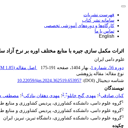
فهرست نشریات
سامانه نشر کتاب
کارگاه‌ها و دوره‌های آموزشی تخصصی
تماس با ما
English
اثرات مکمل سازی جیره با منابع مختلف اوره بر نرخ آزاد سا
علوم دامی ایران
دوره 56، شماره 1
، بهار 1404
، صفحه
175-191
اصل مقاله (
1.85 M
)
نوع مقاله: مقاله پژوهشی
شناسه دیجیتال (DOI):
10.22059/ijas.2024.362519.653957
نویسندگان
1
2
*
1
کیان صادقی
؛
مهدی گنج خانلو
؛
مهدی دهقان بنادکی
؛
مصطفی ص
1
گروه علوم دامی، دانشکده کشاورزی، پردیس کشاورزی و منابع طبیع
2
گروه علوم دامی، دانشکده کشاورزی، پردیس کشاورزی و منابع طبیع
3
گروه علوم دامی، دانشکده کشاورزی، دانشگاه تبریز، تبریز، ایران
چکیده