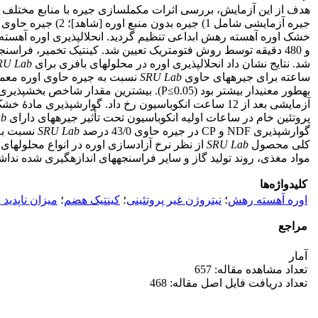
هدف از این آزمایش، بررسی اثرات مکمل­سازی جیره با منابع مختلف اور
خشک اوره آهسته رهش ابداعی تنظیم گردید. انحلال­پذیری اوره آهسته
شد. نتایج نشان داد انحلال­پذیری اوره در محلول­های بافری برای
RU Lab
ساعته برای جیره­های حاوی
SRU Lab
نسبت به جیره حاوی اوره معمولی افزایش معنی­داری داشت (1
به­طور معنی­دار بیشتر بود (P≤0.05). بیشترین مقدار شاخص بخش­پذیری برای جیره­های حاوی 43/0 درصد ماده خشک
آزمایشی بعد از 12 ساعت انکوباسیون رخ داد. گوارش­پذیری مادۀ خشک 24 ساعته جیره­های حاوی
پروتئین خام در ساعات اولیه انکوباسیون تحت تأثیر جیره­های دارای
ab
گوارش­پذیری NDF و CP در جیره حاوی 43/0 درصد
SRU Lab
نسبت به
کلی محصول
SRU Lab
از نظر نرخ آزادسازی اوره در انواع محلول­های 
مواد مغذی، روند تولید گاز و سایر فراسنجه­های اندازه­گیری شده ندا
کلیدواژه‌ها
اوره آهسته رهش
؛
نیتروژن غیر پروتئینی
؛
کینتیک هضم
؛
میزان ناپدید
مراجع
آمار
تعداد مشاهده مقاله: 657
تعداد دریافت فایل اصل مقاله: 468