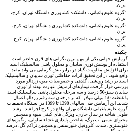
ایران.
2
گروه علوم باغبانی ، دانشکده کشاورزی دانشگاه تهران، کرج،
ایران.
3
گروه علوم باغبانی، دانشکده کشاورزی دانشگاه تهران، کرج،
ایران
4
گروه علوم باغبانی، دانشکده کشاورزی دانشگاه تهران. کرج.
ایران
چکیده
گرمایش جهانی یکی از مهم ترین نگرانی های قرن حاضر است.
استفاده از پوشش توری سایبان و محلول پاشی سالسیلیک اسید
برای افزایش مقاومت گیاه در برابر تنش‌ گرمایی می‌تواند مفید
واقع شود. در این تحقیق اثرات حفاظتی توری سایبان و سالیسیلیک
اسید بر رشد رویشی، گلدهی و خصوصیات میوه زردآلو مورد
بررسی قرار گرفت. تیمارهای آزمایش عبارت بودند از توری
سایبان سبز-50 درصد و سه مرحله محلول پاشی سالسیلیک اسید
با غلظت 1/0 میلی مولار که بر درختان سه رقم زردآلو اعمال
شدند. این آزمایش طی سالهای 1398 تا 1399 در ایستگاه تحقیقات
گروه علوم باغبانی دانشگاه تهران واقع در کرج اجرا شد. رشد
طولی شاخه در سال جاری، ویژگی های کیفی میوه و همچنین
محتوای نسبی آب برگ، شاخص پایداری غشاء سلولی، رنگیزه‌های
فتوسنتزی، شدت کلروفیل فلورسنس و همچنین تراکم گل، درصد
ریزش گل و میوه سال دوم بررسی شدند. کاربرد توری سایبان