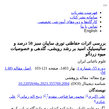
فهرست نشریات
سامانه نشر کتاب
کارگاه‌ها و دوره‌های آموزشی تخصصی
تماس با ما
English
بررسی اثرات حفاظتی توری سایبان سبز 50 درصد و
سالیسیلیک اسید بر رشد رویشی، گلدهی و خصوصیات
میوه زردآلو
علوم باغبانی ایران
دوره 55، شماره 1
، بهار 1403
، صفحه
103-121
اصل مقاله (
1.48
)
M
نوع مقاله: مقاله پژوهشی
شناسه دیجیتال (DOI):
10.22059/ijhs.2023.355769.2094
نویسندگان
3
2
*
1
علی اکبری
؛
محمدرضا فتاحی مقدم
؛
ذبیح اله زمانی
؛
علی
4
عبادی
1
گروه علوم باغبانی، دانشکده کشاورزی دانشگاه تهران، کرج،