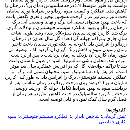
توانست به طور متوسط 5/4 درجه سلسیوس دمای برگ درختان را
کاهش دهد. عملکرد و کیفیت میوه زردآلو در شرایط توری سایبان،
تحت تاثیر رقم نیز قرار گرفت. همچنین تبخیر و تعرق کاهش یافت
که باعث بهبود محتوای نسبی آب برگ و نهایتا وضعیت آبی برگ
درختان زردآلو و بهبود عملکرد سیستم فتوسنتزی و تبادلات گازی
برگ شد. کاربرد توری سایبان سبز-50درصد ، رشد طولی شاخه
سال جاری و تراکم جوانه گل (تعداد گل سال بعدی) در درختان
زردآلو را افزایش داد. با توجه به اینکه توری سایبان باعث تاخیر
زمان رسیدن میوه و کاهش رنگ گیری آن گردید. لذا، توصیه می
شود زمان کاربرد آن نزدیک به زمان برداشت یا پس از برداشت
میوه باشد. محلول پاشی سالسیلیک اسید در طول تابستان باعث
شد تا تراکم جوانه‌های گل که در افزایش عملکرد سال بعد موثر
است، افزایش یابد. سالسیلیک اسید، محتوای نسبی آب برگ، و
عملکرد سیستم فتوسنتزی برگ را افزایش داد. به طور کلی کاربرد
سایبان سبز 50درصد روی درخت زردآلو در زمان مناسب پس از
برداشت میوه به بهبود شرایط تکامل جوانه گل و رشد رویشی
درخت و کاربرد سالسیلیک در جهت کاهش تنش در هر زمان از
فصل گرم سال کمک نموده و قابل توصیه است.
کلیدواژه‌ها
تنش گرمایی
؛
شاخص پایداری
؛
عملکرد سیستم فتوسنتزی
؛
میوه
کاری حفاظتی