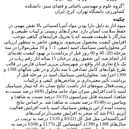
2
گروه علوم و مهندسی باغبانی و فضای سبز، دانشکده
کشاورزی، دانشگاه تهران، کرج، ایران
چکیده
میوه انار به دلیل دارا بودن مواد آنتی‌اکسیدانی بالا نقش مهمی در
حفظ سلامت انسان دارد. محرک‌های زیستی ترکیبات طبیعی و
سازگار با طبیعت هستند که با تحریک فرآیندهای گیاهی موجب
افزایش کیفیت محصول می‌شوند. پژوهش حاضر به منظور ارزیابی
اثر محلول‌پاشی سینامیک اسید (صفر، 1، 5 و 10 میلی‌مولار) در سه
مرحله (20، 40 و 60 روز قبل از برداشت) بر بهبود کیفیت تغذیه‌ای
انار انجام شد. این تحقیق روی درختان 15 ساله انار رقم رباب در
یک باغ‌ تجاری انار واقع در شهرستان نی‌ریز استان فارس در قالب
طرح بلوک‌های کامل تصادفی با سه تکرار و در طی سال­های 1398 و
1399 اجرا شد. محلول‌پاشی سینامیک اسید در مرحله قبل از
برداشت تأثیر معنی‌داری بر شاخص‌های کیفی و ترکیبات
زیست‌فعال میوه‌های انار داشت. نتایج نشان داد که تیمار سینامیک
اسید باعث افزایش میزان مواد جامد محلول (44/8 درصد نسبت به
شاهد)، اسیدیته قابل تیتراسیون (33/35 درصد نسبت به شاهد) و
ویتامین ث (45/48 درصد نسبت به شاهد) شد. بر اساس نتایج
بدست آمده از این پژوهش سینامیک اسید باعث افزایش فعالیت
آنزیم PAL شد که منجر به افزایش معنی‌دار ترکیب‌های
آنتی‌اکسیدانی مثل فنل کل (83/22 و 15/26 درصد به‌ ترتیب در
سال‌های 1398 و 1399)، آنتوسیانین کل (21/75 و 63/66 درصد به