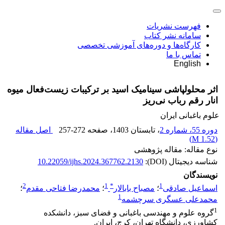
فهرست نشریات
سامانه نشر کتاب
کارگاه‌ها و دوره‌های آموزشی تخصصی
تماس با ما
English
اثر محلولپاشی سینامیک اسید بر ترکیبات زیست‌فعال میوه
انار رقم رباب نی‌ریز
علوم باغبانی ایران
دوره 55، شماره 2
، تابستان 1403
، صفحه
257-272
اصل مقاله
)
1.52 M
(
نوع مقاله: مقاله پژوهشی
شناسه دیجیتال (DOI):
10.22059/ijhs.2024.367762.2130
نویسندگان
2
1
*
1
اسماعیل صادقی
؛
مصباح بابالار
؛
محمدرضا فتاحی مقدم
؛
1
محمدعلی عسگری سرچشمه
1
گروه علوم و مهندسی باغبانی و فضای سبز، دانشکده
کشاورزی، دانشگاه تهران، کرج، ایران.