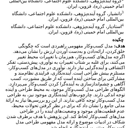
گروه آینده‌پژوهی، دانشکده علوم اجتماعی، دانشگاه بین‌المللی
امام خمینی (ره)، قزوین، ایران.
3
دانشیار، گروه آینده‌پژوهی، دانشکده علوم اجتماعی، دانشگاه
بین‌المللی امام خمینی (ره)، قزوین، ایران.
4
استادیار، گروه آینده‌پژوهی، دانشکده علوم اجتماعی، دانشگاه
بین‌المللی امام خمینی (ره)، قزوین، ایران.
چکیده
هدف:
مدل کسب‌وکار مفهومی راهبردی است که چگونگی
خلق‌کردن، ارائه‌دادن و به‌دست آوردن ارزش را نشان می‌دهد.
اگرچه مدل‌های کسب‌وکار، هم‌زمان با تغییرات محیط تغییر
می‌کنند، برای غلبه بر شتاب تغییرات به نوآوری، پیش‌دستی، تفکر
اکتشافی و آینده‌گرایی نیاز دارند. نوآوری در مدل‌های کسب‌وکار،
مستلزم بینش طراحی است. آینده‌نگاری، فرایندی نظام‌مند و
مشارکتی برای ساختن آینده است که از طریق مشورت، کسب
آگاهی و چشم‌اندازسازی به آینده‌گرا کردن کسب‌وکار می‌پردازد.
الگوهای طراحی مدل کسب‌وکار موجود، به محیط طراحی و آینده
توجه اندکی دارند. چارچوب‌های آینده‌نگاری موجود نیز، به طراحی
مدل کسب‌وکار توجه کافی ندارند. از این رو بررسی‌ها نیاز به ارائۀ
مدلی جامع را نشان داد که برای در نظر گرفتن تحولات محیط،
عدم قطعیت‌های موجود و وضعیت‌های آینده را در طراحی
مدل‌های کسب‌وکار لحاظ کند. این پژوهش با هدف برطرف شدن
شکاف در ادبیات موضوع و ارائه مدل مفهومی طراحی مدل
کسب‌وکار مبتنی بر آینده‌نگاری انجام شد.