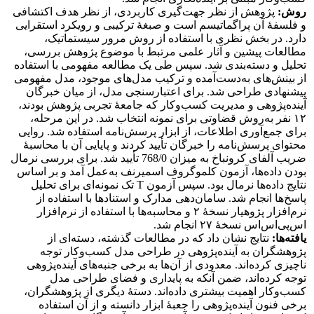
روش:
پژوهش از نظر جهت‌گیری کاربردی، از نظر هدف اکتشافی
و فلسفۀ آن پراگماتیسم است و صبغۀ ترکیبی و رویکرد استقرایی
دارد. در بخش نظری با استفاده از روش مرور سیستماتیک،
مطالعات پیشین و آثار علمی مرتبط با موضوع پژوهش بررسی،
تحلیل و دسته‌بندی شد. سپس طی یک مطالعه مفهومی با استفاده
از بینش‌های به‌دست‌آمده و ترکیب مدل‌های موجود، مدل مفهومی
پیشنهادی طراحی شد. برای اعتبارسنجی مدل، از میان خبرگان
آینده‌پژوهی و مدیریت کسب‌وکار که جامعۀ تجربی پژوهش بودند،
۱۲ نفر به‌روش قضاوتی برای نمونه انتخاب شد. در این مرحله،
برای جمع‌آوری اطلاعات، از ابزار پرسش‌نامه استفاده شد. روایی
محتوای پرسش‌نامه را خبرگان تأیید کردند و پایایی آن با محاسبۀ
ضریب آلفای کرونباخ به میزان 768/0 تأیید شد. برای بررسی نرمال
بودن داده‌ها، آزمون کلموگروف اسمیرنف به‌عمل آمد و بر اساس
نتایج داده‌ها نرمال بود. سپس آزمون T تک نمونه‌ای برای تحلیل
پاسخ‌ها انجام شد. سامان‌دهی مدارک و استنادها با استفاده از
نرم‌افزار پژوهیار نسخۀ ۲ و محاسبه‌ها با استفاده از نرم‌افزار
اس‌پی‌اس‌اس نسخۀ ۲۷ انجام شد.
یافته‌ها:
نتایج نشان داد که در مطالعات گذشته، دسته‌ای از
پژوهشگران به آینده‌پژوهی در طراحی مدل کسب‌وکار توجه
ناچیزی کرده‌اند. معدودی از آن‌ها به برخی جنبه‌های آینده‌پژوهی
توجه کرده‌اند، ضمن آنکه به پایداری و فضای طراحی مدل
کسب‌وکار اهمیت بیشتری داده‌اند. دستۀ دیگری از پژوهشگران،
برخی فنون آینده‌پژوهی را جعبۀ ‌ابزار دانسته و از آن استفاده