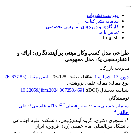
فهرست نشریات
سامانه نشر کتاب
کارگاه‌ها و دوره‌های آموزشی تخصصی
تماس با ما
English
طراحی مدل‌ کسب‌وکار مبتنی بر آینده‌نگاری: ارائه و
اعتبارسنجی یک مدل مفهومی
مدیریت بازرگانی
دوره 17، شماره 1
، 1404
، صفحه
96-128
اصل مقاله (
677.83 K
)
نوع مقاله: مقاله علمی پژوهشی
شناسه دیجیتال (DOI):
10.22059/jibm.2024.367253.4691
نویسندگان
3
2
*
1
سلمان حسینی‌صفا
؛
صفر فضلی
؛
حاکم قاسمی
؛
علی
4
خالقی
1
دانشجوی دکتری، گروه آینده‌پژوهی، دانشکده علوم اجتماعی،
دانشگاه بین‌المللی امام خمینی (ره)، قزوین، ایران.
2