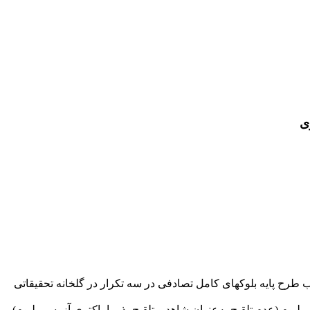
ی
 طرح پایه بلوک­های کامل تصادفی در سه تکرار در گلخانه تحقیقاتی
لی‌مولار با نمک کلریدسدیم)، کاربرد آزوسپریلیوم (عدم تلقیح به‌عنوان شاهد و تلقیح بذر با باکتری آزوسپریلیوم)