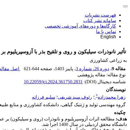
فهرست نشریات
سامانه نشر کتاب
کارگاه‌ها و دوره‌های آموزشی تخصصی
تماس با ما
English
تأثیر نانوذرات سیلیکون و روی و تلقیح بذر با آزوسپریلیوم ب
به زراعی کشاورزی
مقاله 9
،
دوره 26، شماره 3
، پاییز 1403
، صفحه
621-644
اصل مقاله 
نوع مقاله: مقاله پژوهشی
شناسه دیجیتال (DOI):
10.22059/jci.2024.361750.2831
نویسندگان
*
زهرا محمدزاده
؛
رئوف سید شریفی
؛
سلیم فرزانه
گروه مهندسی تولید و ژنتیک گیاهی، دانشکده کشاورزی و منابع طبیعی،
چکیده
هدف:
مطالعه اثرات آزوسپریلیوم و نانوذرات (روی و سیلیکون) بر عم
دانشگاه محقق اردبیلی در سال 1400 اجرا شد.
روش پژوهش: