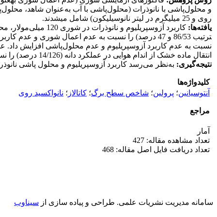
روی و 25 میلی­گرم در لیتر نانوسیلیکون) شامل می­شدند.
یافته‌ها:
انتقال ماده خشک از اندام هوایی در عملکرد دانه (14/126 درصد) را نسبت به شرایط کاربرد آزوسپریلیوم و نانوذرات در عدم اعمال شوری افزایش داد.
نتیجه‌گیری:
به‌نظر می‌رسد کاربرد آزوسپریلیوم و محلول پاشی نانوذر
کلیدواژه‌ها
آنتوسیانین
؛
پرولین
؛
شاخص سطح برگ
؛
کاتالاز
؛
نانواکسید روی
مراجع
آمار
تعداد مشاهده مقاله: 427
تعداد دریافت فایل اصل مقاله: 468
سامانه مدیریت نشریات علمی.
طراحی و پیاده سازی از
سیناوب