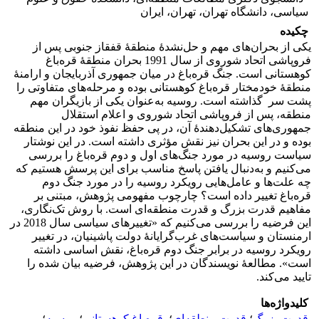
سیاسی، دانشگاه تهران، تهران، ایران
چکیده
یکی از بحران‌های مهم و حل‌نشدۀ منطقۀ قفقاز جنوبی پس از
فروپاشی اتحاد شوروی از سال 1991 بحران منطقۀ قره‌باغ
کوهستانی است. جنگ قره‌باغ در میان جمهوری آذربایجان و ارامنۀ
منطقۀ خودمختار قره‌باغ کوهستانی بوده و مرحله‌های متفاوتی را
پشت سر گذاشته ‌است. روسیه به‌عنوان یکی از بازیگر‌ان مهم
منطقه‌، پس از فروپاشی اتحاد شوروی و اعلام استقلال
جمهوری‌های تشکیل‌دهندۀ آن، در پی حفظ نفوذ خود در این منطقه
بوده و در این بحران نیز نقش مؤثری داشته است. در این نوشتار
سیاست روسیه در مورد جنگ‌های اول و دوم قره‌باغ را بررسی
می‌کنیم و به‌دنبال ‌یافتن پاسخ مناسب برای این پرسش هستیم که
چه علت‌ها و عامل‌هایی رویکرد روسیه را در مورد جنگ دوم
قره‌باغ تغییر داده است؟ چارچوب مفهومی پژوهش، مبتنی بر
مفاهیم قدرت بزرگ و قدرت منطقه‌ای است. با روش تک‌نگاری،
این فرضیه را بررسی می‌کنیم که «تغییرهای سیاسی سال 2018 در
ارمنستان و سیاست‌های غرب‌گرایانۀ دولت پاشینیان، در تغییر
رویکرد روسیه در برابر جنگ دوم قره‌باغ، نقش اساسی داشته
است». مطالعۀ نویسندگان در این پژوهش، فرضیه بیان شده را
تایید می‌کند.
کلیدواژه‌ها
قدرت بزرگ
؛
قدرت منطقه‌ای
؛
‌ قره‌باغ کوهستانی
؛
روسیه
؛