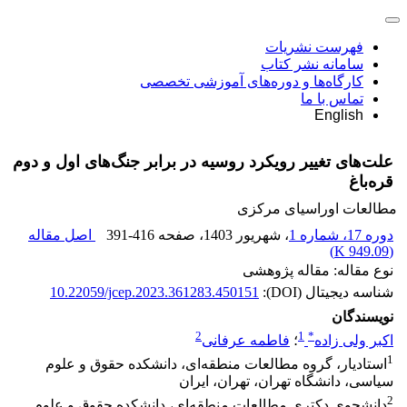
فهرست نشریات
سامانه نشر کتاب
کارگاه‌ها و دوره‌های آموزشی تخصصی
تماس با ما
English
علت‌های تغییر رویکرد روسیه در برابر جنگ‌های اول و دوم
قره‌باغ
مطالعات اوراسیای مرکزی
دوره 17، شماره 1
، شهریور 1403
، صفحه
391-416
اصل مقاله
)
949.09 K
(
نوع مقاله: مقاله پژوهشی
شناسه دیجیتال (DOI):
10.22059/jcep.2023.361283.450151
نویسندگان
2
1
*
اکبر ولی زاده
؛
فاطمه عرفانی
1
استادیار، گروه مطالعات منطقه‌ای، دانشکده حقوق و علوم
سیاسی، دانشگاه تهران، تهران، ایران
2
دانشجوی دکتری مطالعات منطقه‌ای، دانشکده حقوق و علوم