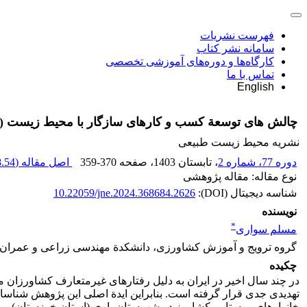
فهرست نشریات
سامانه نشر کتاب
کارگاه‌ها و دوره‌های آموزشی تخصصی
تماس با ما
English
چالش‏ های توسعة کسب و کارهای سازگار با محیط‌ زیست 
نشریه محیط زیست طبیعی
دوره 77، شماره 2
، تابستان 1403
، صفحه
359-370
اصل مقاله (
54 K
نوع مقاله: مقاله پژوهشی
شناسه دیجیتال (DOI):
10.22059/jne.2024.368684.2626
نویسنده
*
مسلم سواری
گروه ترویج و آموزش کشاورزی، دانشکدة مهندسی زراعی و عمران رو
چکیده
در چند سال اخیر در ایران به ‏دلیل رفتارهای غیرمتعارف کشاورزان 
تهدیدی جدی قرار گرفته است. بنابراین ایدة اصلی این پژوهش شناس