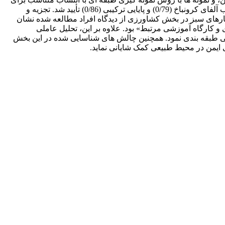
مطالعه انتخاب شدند. ابزار اصلی تحقیق پرسشنامه ‏ای بود که روایی آن توسط پانل متخصصان و پایایی آن برای قسمت چالش‏ها توسط ضریب آلفای کرونباخ (0/79) و پایایی ترکیبی (0/86) تأیید شد. تجزیه و
انجام شد. نتایج بررسی چالش‏های توسعة کسب و کارهای سبز در بخش کشاورزی از دیدگاه افراد مطالعه شده نشان
 کارگاه ‏آموزشی مرتبط» بود. علاوه بر این، تحلیل عاملی
ی طبقه‏ بندی نمود. همچنین چالش ‏های شناسایی شده در این بخش
ی ایمن در محیط طبیعی کمک شایانی نماید.