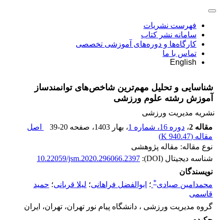
فهرست نشریات
سامانه نشر کتاب
کارگاه‌ها و دوره‌های آموزشی تخصصی
تماس با ما
English
شناسایی و تحلیل مهم‌ترین شاخص‌های توانمندساز
آموزش رشته علوم ورزشی
نشریه مدیریت ورزشی
مقاله 2
،
دوره 16، شماره 1
، بهار 1403
، صفحه
39-20
اصل
مقاله (
940.47 K
)
نوع مقاله: مقاله پژوهشی
شناسه دیجیتال (DOI):
10.22059/jsm.2020.296066.2397
نویسندگان
*
محمدامین صیادی
؛
ابوالفضل فراهانی
؛
لیلا قربانی
؛
حمید
قاسمی
گروه مدیریت ورزشی ، دانشگاه پیام نور تهران، تهران، ایران
چکیده