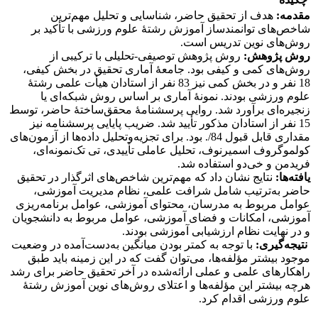
مقدمه:
هدف از تحقیق حاضر، شناسایی و تحلیل مهم‌ترین
شاخص‌های توانمندساز آموزش رشتۀ علوم ورزشی با تأکید بر
روش‌های نوین تدریس است.
روش پژوهش:
روش پژوهش توصیفی-تحلیلی با ترکیبی از
روش‌های کمی و کیفی بود. جامعۀ آماری تحقیق در بخش کیفی،
18 نفر و در بخش کمی نیز 83 نفر از استادان هیأت علمی رشتۀ
علوم ورزشی بودند. نمونۀ آماری بر اساس روش شبکه‌ای یا
زنجیره‌ای برآورد شد. روایی پرسشنامۀ محقق‌ساختۀ حاضر، توسط
15 نفر از استادان مذکور تأیید شد. ضریب پایایی پرسشنامه نیز
مقداری قابل قبول 84/. بود. برای تجزیه‌وتحلیل داده‌ها از آزمون‌های
کولموگروف اسمیرنوف، تحلیل عاملی تأییدی، تی تک‌نمونه‌ای،
فریدمن و خی‌دو استفاده شد.
یافته‌ها:
نتایج نشان داد که مهم‌ترین شاخص‌های اثرگذار در تحقیق
حاضر به‌ترتیب شامل شرافت علمی، نظام مدیریت آموزشی،
عوامل مربوط به مدرسان، محتوای آموزشی، عوامل برنامه‌ریزی
آموزشی، امکانات و فضای آموزشی، عوامل مربوط به دانشجویان
و در نهایت نظام ارزشیابی آموزشی بودند.
نتیجه‌گیری:
با توجه به کمتر بودن میانگین به‌دست‌آمده در وضعیت
موجود بیشتر مؤلفه‌ها، می‌توان گفت که در این زمینه باید طبق
راهکارهای علمی و عملی ارائه‌شده در آخر تحقیق حاضر برای رشد
هرچه بیشتر این مؤلفه‌ها و اعتلای روش‌های نوین آموزش رشتۀ
علوم ورزشی اقدام کرد.