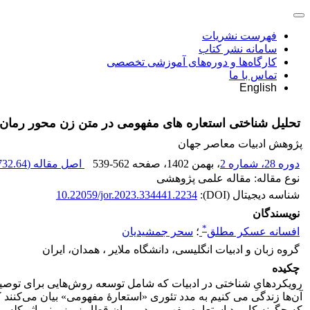
فهرست نشریات
سامانه نشر کتاب
کارگاه‌ها و دوره‌های آموزشی تخصصی
تماس با ما
English
تحلیل شناختی استعاره های مفهومی در متن زن محور رمان ق
پژوهش ادبیات معاصر جهان
دوره 28، شماره 2
، بهمن 1402
، صفحه
539-562
اصل مقاله (
732.64 K
نوع مقاله: مقاله علمی پژوهشی
شناسه دیجیتال (DOI):
10.22059/jor.2023.334441.2234
نویسندگان
*
افسانه عسکر مطلق
؛
سحر جمشیدیان
گروه زبان و ادبیات انگلیسی، دانشگاه ملایر ، همدان، ایران
چکیده
رویکردهایِ شناختی در ادبیات که شامل توسعه روش‌‌‌‌‌‌‌‌‌‌هایی برای ت
آن‌ها زندگی ‌‌‌‌‌‌‌‌‌‌‌‌‌‌‌‌‌‌‌‌‌‌‌‌‌‌می کنیم به مدد تئوری «استعارۀ مفهومی» بیان‌‌‌‌‌‌‌‌
که چگونه کاربرد استعاره مفهومی در رمان قطار زیرزمینی اثر کلسون وا